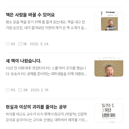
생각이 듭니다. 그에 첫번째 이유는, 저는 뭘하고 싶은건지
모르겠습니다. 블로그에 글을 쓰고 싶고 책을 읽고 싶습니
책은 사람을 바꿀 수 있어요
다. 그렇지만 어떤 글을 써야할까. 제글을 써서 읽어보면 막
글 내용
상 제가 말하고자하는 주제가 뭔지 모르겠습니다. 제가 써
평소 읽을 책을 찾기 위해 를 즐겨 읽는데요. 책을 내고 반
본 블로그 글은 사회초년생이 겪는 일을 적었습니다. 무시
가운 순간은, 내가 즐겨보던 지면에 제가 쓴 책 소개가 실릴
하고 비난하는데도 저는 어떻게 생각하고 어떻게 행동했는
때입니다. 오늘은 와 한 인터뷰를 공유합니다. 이래서 삶은
지를요. 1.저는 피디님처럼 저만이 쓸수있는 글을 쓰고싶습
하루하루가 다 선물입니다. Q :‘김민식 글쓰기’의 핵심은 무
작성시간
45
18
2020. 3. 24.
니다. 그게 저또한 경험이라고 생각하여..
엇일까요? A: 즐거움이지요. 쓰는 제가 즐거워야, 읽는 사
람도 즐거울 것이라 생각합니다. 시트콤을 연출하면서 생
긴 습관인데요. 촬영장에서 많이 웃습니다. 내가 웃지 않는
새 책이 나왔습니다.
데 시청자를 웃기기는 어려우니까요. 글을 쓸 때도, 쓰는 즐
글 내용
거움에 우선 집중합니다. 초고는 되게 유치한데요. 둘 중 하
10년 전 이화여대 '프런티어 PD 스쿨'에서 강의를 했습니
나에요. 자랑질 아니면 뒷담화. ‘나, 이렇게 잘 났거든? 흥칫
다. 방송사 PD 공채를 준비하는 대학생들을 위해 여름방학
뿡.’ 혹은 ‘저렇게 살면 안 되는데 말이지요, 메롱~’ 재미삼
저녁 특강을 했습니다. 매주 3시간씩 강연을 하는 건 쉽지
아 가볍게 초고를 쓰고요, 발행하기 전에 오랜 시간을 두고
않았어요. 준비해 간 이야기가 떨어지면 질문을 받았습니
작성시간
90
38
2020. 2. 19.
..
다. 그때 나온 질문 중 하나가 "피디님은 영어 회화를 어떻
게 공부하셨나요?"였어요. 취업준비생들은 영어 고민이 컸
어요. 토익 시험은 학원 수강이나 문제집 풀이를 통해 어느
현실과 이상의 괴리를 줄이는 공부
정도 해결할 수 있는데 회화가 쉽지 않다는 거죠. 간단하게
글 내용
말로 설명하기는 어려운 문제였지요. 수업 시간에 한 답변
박사를 따고도 교수가 되지 못해 비정규직 (자발적) 인문학
으로는 부족한 느낌이었어요. 피디지망생들의 애타는 눈빛
강사로 살아가시는 고미숙 선생님. 대학에서 제자를 기르
이 떠오를 때마다 노트북 창에 질문을 띄워놓고, 긴 답글을
는 대신, 세상에 나와 수많은 이들을 만납니다. 청년백수부