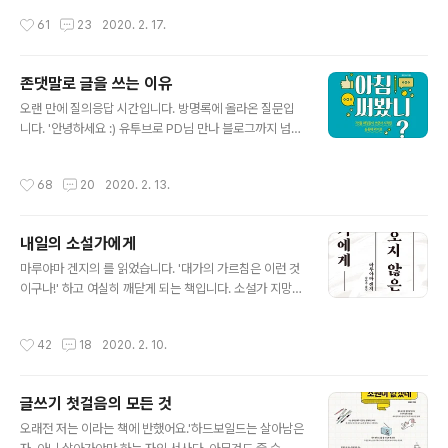
썼어요. '어떻게 하면 영어 회화를 잘 할 수 있을까요?' 블로
터, 중년백수, 노년백수까지 만나, '대학만이 지식을 탐구하
작성시간
61
23
2020. 2. 17.
그에 올린 답글을 ..
는 곳이 아니다!'라는 믿음을 설파합니다. 전국 곳곳의 인문
학 공간을 주유하던 고미숙 선생님은 어느날 새로운 깨달
음을 얻습니다. '새로운 모순을 목격하게 되었다. 사회적으
존댓말로 글을 쓰는 이유
로는 정규직/비정규직, 노년층/청년층, 상류층/중하층 등의
글 내용
격차가 심화되고 있지만, 더 근본적인 장벽은 말하는 자와
오랜 만에 질의응답 시간입니다. 방명록에 올라온 질문입
듣는 자의 분할이다. 강사는 영원히 강사고, 청중은 영원히
니다. '안녕하세요 :) 유투브로 PD님 만나 블로그까지 넘어
청중이다(무슨 해병대 정신도 아니고^^) (...) 무엇 때문인
왔더니 보물창고가 따로 없네요 ! :D 감사합니다. 매일 글을
가? 간단하다. 우리 시대 교육이 읽기와 쓰기의 동시성이라
쓰고계시는데 읽으면서 궁금한 점이 생겼어요 ! 피디님은
작성시간
68
20
2020. 2. 13.
는 이치를 외면한 ..
글을 다 존댓말로 쓰시는데, 많은 독자들을 염두하셔서 그
러신거겠죠? 그렇지만 상대방을 의식해서 글을 쓴다면 나
의 생각이 덜 솔직하게 나타나지지는 않을까요? 저는 블로
내일의 소설가에게
그 글이 약간 하루의 일기같아서 반성도 있고, 원망도 있고,
글 내용
자랑도 있고.. 그런 편인데 그런 제 이야기를 공개적인 어투
마루야마 겐지의 를 읽었습니다. '대가의 가르침은 이런 것
로 쓰기는 어딘가 모르게 민망스럽더라고요. 누가 읽게 된
이구나!' 하고 여실히 깨닫게 되는 책입니다. 소설가 지망생
다는 것에 부끄럽고. 피디님 블로그 글들은 일기장같으면
을 위한 책인데요. 책에서, 어떤 일을 꾸준히 하는 자세에
서도 존댓말이면서도 솔직한 감정을 드러내서 쓰시는 것
대해 배웠습니다. '소설을 쓸 때 집중력만큼 필요한 것이 지
작성시간
42
18
2020. 2. 10.
같아서 신기합니다- 앞으로도 솔직..
구력입니다. 매일 쓸 수 있는 능력이지요. 자기 관리를 잘
한다는 것은 자립해 있다는 것입니다.' (28쪽) 직장인이 책
을 내고자 한다면 먼저 확보해야 할 것은 시간입니다. 꾸준
글쓰기 첫걸음의 모든 것
히 쓸 수 있는 시간이 필요하고요. 이를 위해서는 자기 관리
글 내용
가 필수입니다. 회식이나 모임을 다 쫓아다니면서, 자신을
오래전 저는 이라는 책에 반했어요.'하드보일드는 살아남은