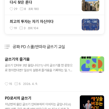
다시 찾은 론다
29
8
조회
180
최고의 투자는 자기 자신이다
19
3
조회
104
공짜 PD 스쿨/딴따라 글쓰기 교실
분류 전체보기
주요 글 목록
글쓰기의 즐거움
글 내용
글쓰기 인터뷰 3탄 올립니다.11) 나의 글쓰기를 한 문장으
로 정의한다면? 일상의 설렘과 즐거움을 기록하는 일. 12)
김민식 PD표 글쓰기의 개성과 특징은 무엇인가요? 저는
공대를 나왔어요. 글쓰기를 본격적으로 배운 적이 없어요.
작성시간
15
5
2026. 4. 9.
그냥 쓰고 싶어서 계속 써왔을 뿐입니다. 쓰는 게 즐거워서
쓴 글을 누군가 읽고 즐겁다고 느껴주길 바랍니다. 그래서
계속 씁니다. 13) 매일 글 쓰며 실력이 늘었다는 느낌이 드
PD로서의 글쓰기
나요? 매일 글을 써서 는다기보다, 매일 살아가기에 성장한
글 내용
다는 생각이 들어요. 스무 살에 쓴 글을 보면 오글거릴 때가
지난번에 올린 글쓰기 인터뷰에서 이어지는 글입니다.6)