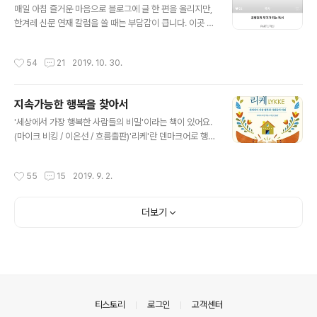
책감을 느끼는 한량'이 되었다고요. 저는 안정된 직장을 갖
매일 아침 즐거운 마음으로 블로그에 글 한 편을 올리지만,
기를 바랬던 아버지와, 글쓰는 사람이 되기를 바랬던 어머
한겨레 신문 연재 칼럼을 쓸 때는 부담감이 큽니다. 이곳 블
니 사이에서 자라, 직장인 작가가 되었어요. 저의 고민은,
로그에서는 자주 오시는 분들께서 올려주시는 호의적인 댓
나처럼 글을 못쓰는 사람이 글쓰는 직업을 하려면 어떻게
글 덕분에 하고 싶은 이야기를 마음껏 하는데요. 네이버 뉴
작성시간
54
21
2019. 10. 30.
해야하나, 입니다. 책..
스에 올라가는 칼럼의 경우, 댓글로 호된 욕을 먹기도 하거
든요. 그래서 한 달에 한 번, 신문 칼럼을 쓸 때는 고민이 많
이 됩니다. 힘든 일을 할 때, 저는 도서관 책상에 노트북을
지속가능한 행복을 찾아서
펼쳐놓고 머리만 쥐어뜯지는 않아요. 글이 풀리지 않으면
글 내용
그냥 노트북을 덮고 놀러갑니다. 아직 시간의 여유가 있으
'세상에서 가장 행복한 사람들의 비밀'이라는 책이 있어요.
니까요. 부담감을 극복하는 첫 번째 비결은 미리미리 하는
(마이크 비킹 / 이은선 / 흐름출판)'리케'란 덴마크어로 행
습관일지도... ^^ 얼마 전에도 주말에 도서관에서 작업하다
복을 뜻한답니다. 책을 읽다보면, '이건 비밀이 아니잖아?'
잘 풀리지 않아 자전거를 타고 한강에 갔어요. 가을이라 단
싶어요. 누구나 다 아는 내용이거든요. 다만 그걸 실천하는
작성시간
55
15
2019. 9. 2.
풍도 지고, 억새..
게 어려운 것 같습니다. 행복의 비밀에 대해 읽으며, 다시
내 마음을 살펴봅니다. '에 따르면 가장 행복한 나라와 가장
불행한 나라의 행복지수는 4점 정도 차이가 나는데, 이 4
더보기
점 가운데 3점은 여섯 가지 요소로 설명된다. 공동체 의식,
돈, 건강, 자유, 신뢰 그리고 친절이 그것이다.'(28쪽) 돈이
많을수록 행복할 것 같은데요. 중요한 건 '한계 효용체감의
법칙'입니다. 일정 수준이 지나면 돈이 더 많아진다고 더 행
복해지지 않아요. 새로운 수준의 풍요로움에 적응해버..
의안내
티스토리
로그인
고객센터