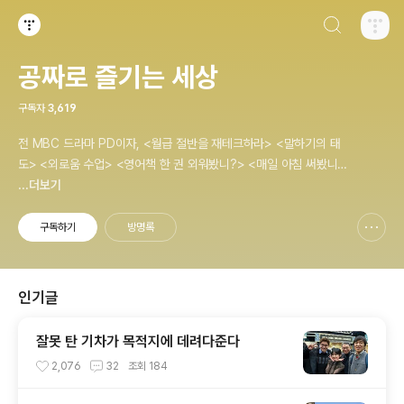
검색하기
티스토리
공짜로 즐기는 세상
구독자
3,619
전 MBC 드라마 PD이자, <월급 절반을 재테크하라> <말하기의 태
도> <외로움 수업> <영어책 한 권 외워봤니?> <매일 아침 써봤니?
> <내 모든 습관은 여행에서 만들어졌다> <나는 질 때마다 이기는
...더보기
법을 배웠다>의 저자, 김민식 PD의 블로그입니다.
구독하기
방명록
신고하기 레이어
열기
인기글
잘못 탄 기차가 목적지에 데려다준다
2,076
32
조회
184