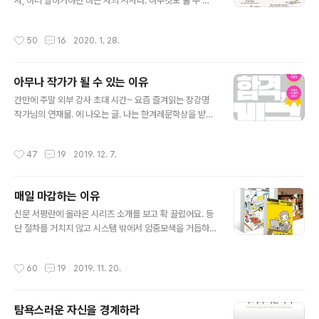
위한 시간을 따로 내기란 쉽지 않습니다. 글을 쓰는 요령은
자, 아니 살아가야만 하는 자의 서사다. 아무것도 줄 수 없
오로지 글을 쓰면서 터득할 수 있습니다. '집필에 할애할 수
다 해도, 미로를 헤매는 즐거움은 존재할 수 있다. 이 끝없
있는 시간은 당신이 생각하는 것만큼 길지 않습니다. 기껏
는 미로의 출구가 어딘가에 있을 것이라는, 한 가닥 희망만
작성시간
50
16
2020. 1. 28.
해야 하루..
은 간절하게 남아 있기에. 그게 하드보일드의 비극적인 세
계관이다. 알 수는 없지만, 믿을 수도 없지만 지금 이 순간
에 내가 할 수 있는 것을 해야만 한다. 나는 하드보일드가
아무나 작가가 될 수 있는 이유
일종의 스타일이며, 애티튜드라고 생각한다. 작가가, 캐릭
글 내용
터가 세상을 대하는 태도와 살아가는 방식으로서, 세상의
간만에 주말 외부 강사 초대 시간~ 요즘 즐겨읽는 장강명
폭력에 맞서 살아남는 한 가지 방법.' 삶이 힘들어질 때, 하
작가님의 연재물. 에 나오는 글. 나는 한겨레문학상을 받으
드보일드의 주인공처럼 살아야겠다고 결심합니다. 이 책에
며 정식으로 데뷔했다. 한겨레출판 편집자로부터 수상 소
서 추천한 스릴러나 추리소설을 읽으며 힘든 시절을 버텼
식을 전화로 들은 다음 가장 먼저 한 일은 아내에게 문자메
작성시간
47
19
2019. 12. 7.
어요. 그렇게 책을 읽다 문..
시지를 보낸 것이었다. 아내는 너무 놀라고 흥분해서 오타
투성이의 답신을 보내왔다. 우리는 그날 저녁 밖에서 만나
맥주를 마셨다. 그 자리에서 아내가 고백했다. 내가 소설가
매일 마감하는 이유
로 등단하는 일은 평생 일어나지 않을 줄 알았다고.“왜 그
글 내용
렇게 생각했어?” 내가 물었다.“자기가 습작 몇 편 보여줬잖
신문 서평란에 올라온 시리즈 소개를 보고 확 끌렸어요. 등
아. 그런데 내가 보기에는 영 소질이 없어 보였거든. ‘아, 이
단 절차를 거치지 않고 시스템 밖에서 암중모색을 거듭하
남자는 절대로 소설가는 못 되겠다’ 하고 생각했어.” 원문
며 분투하다 마침내 책을 내고 작가라 불리게 된 3명의 작
보기: http://www.hani.co.kr/arti/culture/book/..
가가 "어떻게 하면 내가 쓴 글을 책으로 낼 수 있는지"에 대
작성시간
60
19
2019. 11. 20.
해 알려준다고요. 그래서 찾아 읽었습니다. (도대체 글 그림
/ 은행나무) 경향신문에 '도대체' 작가님이 연재하는 을 좋
아합니다. 저자는 한량 기질 아버지와 부지런한 어머니 사
탐욕스러운 자신을 경계하라
이에서 태어나 두 분의 중간이 되지 못하고 '게으른 것에 죄
글 내용