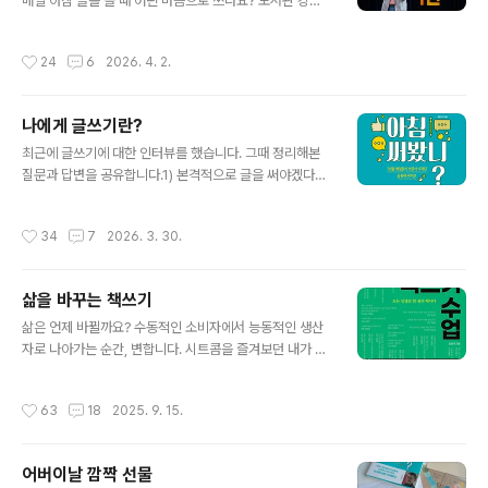
있습니다. 마흔 살에 쓴 글을 보면 웃음이 나요. ‘아, 뻔뻔하
매일 아침 글을 쓸 때 어떤 마음으로 쓰나요? 도서관 강연
게도 이런 글을 쓰고 사람들에게 보이며 살았구나.’ 15년
을 가서 독자에게 저자 사인을 할 때 매번 쓰는 문구가 있습
전에 쓴 블로그 글을 보면 부끄럽지만 절대 지우지는 않습
니다. ‘삶은 하루하루가 다 선물입니다.’ 매일 아침 글을 쓸
작성시간
24
6
2026. 4. 2.
니다. ..
때도 같은 마음입니다. 어제의 하루는 내게 찾아온 큰 선물
이었어요. 그런 선물 같은 날, 나는 무엇을 했던가? 나의 일
상을 감사한 마음으로 기록합니다. 저의 글쓰기는 감사 일
나에게 글쓰기란?
기입니다. 7) 드라마 PD의 글쓰기와 다른 영역의 글쓰기는
글 내용
어떤 점이 다른가요? 드라마 PD의 독서와 다른 영역의 독
최근에 글쓰기에 대한 인터뷰를 했습니다. 그때 정리해본
서가 어떻게 다른가? 그 점부터 말씀드리겠습니다. 저는 드
질문과 답변을 공유합니다.1) 본격적으로 글을 써야겠다고
라마 PD로 일하며 정말 행복했습니다. 아니, 저는 평생 책
생각한 시점은 언제인가요? 글쓰기는 늘 좋아했어요. 어려
을 읽으며 참 행복했습니다. 책만 읽으면 활자가 튀어 올라
서 책 읽는 걸 참 좋아했거든요. 책을 계속 읽다 보니 내 안
작성시간
34
7
2026. 3. 30.
내 머릿속..
에도 이야기가 차더라고요. 공대를 다니며 혼자 어쭙잖은
시를 썼고 이라는 개인 문집을 만들어 친구들에게 나눠주
기도 했어요. MBC PD 시험에서 가장 중요한 관문이 논술
삶을 바꾸는 책쓰기
과 면접, 즉 글쓰기와 말하기 실력을 보는 것인데 어려서 책
글 내용
읽기와 글쓰기를 즐긴 덕분에 쉽게 기를 수 있었다고 생각
삶은 언제 바뀔까요? 수동적인 소비자에서 능동적인 생산
해요. 연출 데뷔작인 청춘 시트콤 을 만들며, 시청자 게시판
자로 나아가는 순간, 변합니다. 시트콤을 즐겨보던 내가 어
을 자주 들어가 봤는데요. 시청자들이 궁금해하는 것들, ‘오
느날 피디가 되어 시트콤을 만드는 건 정말 행복한 변화였
늘 조인성과 박경림이 아르바이트로 나온 카페는 어디인
어요. 내가 만든 시트콤에는 내가 좋아하는 배우, 내가 좋아
작성시간
63
18
2025. 9. 15.
가?’ ‘오늘 양동근이 차력쇼..
하는 이야기가 나오니까요. 사람은 수동적인 일을 하는 것
보다 능동적인 일을 할 때 더 즐겁습니다. 40대가 되고 인
생 이모작을 준비하며, 퇴직 후 어떤 일을 할까, 고민할 때
어버이날 깜짝 선물
문득 책을 쓰고 싶다는 생각이 들었어요. 저는 평생 책을 읽
글 내용