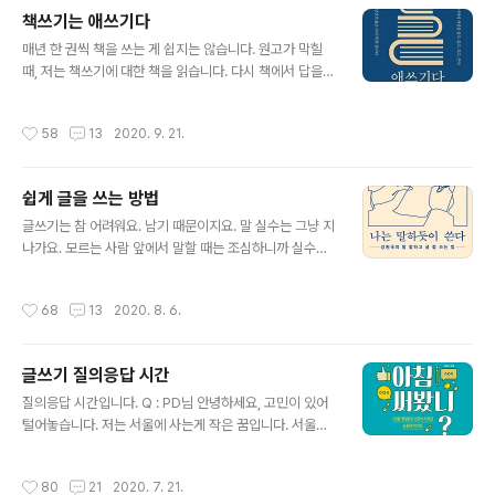
인가? 함께 고민할 수 있는 좋은 기회가 될 것입니다. 공유
책쓰기는 애쓰기다
를 허락해주신 윤영선 선생님께 감사의 인사를 전합니다.
글 내용
오늘의 포스팅은 아래의 글로 대신합니다. 고맙습니다! htt
매년 한 권씩 책을 쓰는 게 쉽지는 않습니다. 원고가 막힐
ps://blog.naver.com/ysdy0130/222618485903
때, 저는 책쓰기에 대한 책을 읽습니다. 다시 책에서 답을
나는 왜 블로그 글쓰기를 하는가? 블로그에 글을 쓴지 1년
찾습니다. (지식생태학자 유영만 지음 / 나무생각) '어제와
이 넘었다. 2020년 12월 13일에 쓰기 시작했으니 1년 하
다른 오늘을 살아내려는 안간힘이 힘든 삶을 살아가게 만
작성시간
58
13
2020. 9. 21.
고도 ..
든다. ‘지금까지’보다 ‘지금부터’ 다르게 살아내려는 애쓰기
가 책 쓰기의 재료가 되는 ‘살기’다. 다르게 살기 위해서는
나와 다른 세계를 경험하는 다른 작가의 책과 접속하며, ‘읽
쉽게 글을 쓰는 방법
기’를 ‘살기’와 병행해야 한다. ‘읽기’가 ‘살기’와 맞물려 돌
글 내용
아갈 때, 글짓기가 집짓기처럼 내 삶의 터전으로 자리 잡는
글쓰기는 참 어려워요. 남기 때문이지요. 말 실수는 그냥 지
다. ‘쓰기’는 이렇게 ‘살기’와 ‘읽기’, 그리고 ‘짓기’가 몸부림
나가요. 모르는 사람 앞에서 말할 때는 조심하니까 실수도
치면서 남기는 얼룩과 무늬의 합작품이다. ‘쓰기=살기+읽
적어요. 그런데 내가 쓴 글은 모르는 사람도 읽게 됩니다. S
기+짓기’라는 4기技가 어제와 다른 삶을 살게 만든다. ..
NS 시대는 특히 더 그래요. 어떻게 해야 글을 잘 쓸 수 있을
작성시간
68
13
2020. 8. 6.
까요? 자주 써봐야 하고요. 일단 글 잘 쓰는 사람이 쓴 책부
터 읽어야 합니다. 우리나라 글쓰기 분야 최고수는 역시 강
원국 선생님입니다. 3부작을 내신 선생님이 신간을 냈어
글쓰기 질의응답 시간
요. (강원국 / 위즈덤하우스) "우린 회장님도 아니고, 대통
글 내용
령도 아니고, 강원국도 아닌데. 우리처럼 평범한 사람은 어
질의응답 시간입니다. Q : PD님 안녕하세요, 고민이 있어
떻게 합니까?" 하고 물었더니, "그럴 땐 말하듯이 쓰면 된
털어놓습니다. 저는 서울에 사는게 작은 꿈입니다. 서울가
다."하고 답을 일러주십니다. 맞아요. 저 역시 이것이 글쓰
면 막상 촌티난다고 하겠지만 보고 배우는걸 즐겨하는 저
는 부담을 줄이는 방법이라 생각해요. 말하듯이 중언부언
에겐 서울이 제격이라 생각합니다. 서울 가고싶은 마음은
작성시간
80
21
2020. 7. 21.
길게 늘어..
굴뚝같지만 지금 제상태에서 서울을 간다면 뒤쳐질거라는