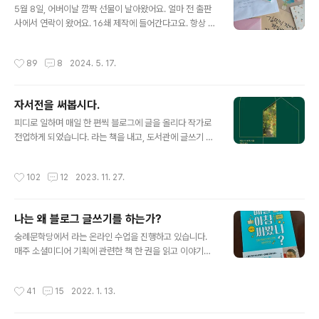
는 사람으로 살았어요. 은퇴 후에는 책을 쓰는 사람으로 살
5월 8일, 어버이날 깜짝 선물이 날아왔어요. 얼마 전 출판
아도 좋겠지요. 시청자가 피디가 되는 과정에서 방송사 공
사에서 연락이 왔어요. 16쇄 제작에 들어간다고요. 항상 새
채 시험이라는 장벽이 있습니다. 치열한 경쟁율을 뚫어야
로 찍은 책이 나오면 저자에게 한 부씩 보내주시는데요. 마
생산자가 됩니다. 독자가 저자가 되는 과정에는 그런 높은
침 출판사로 온 독자들의 편지가 있어 함께 보내주시겠다
작성시간
89
8
2024. 5. 17.
진입장벽은 없습니다. 개인의..
고 하시더라고요. 책과 함께 온 건 7통의 손편지였어요.
‘김민식 작가님 안녕하세요. 6년 전 2018년 여름날 작가
님의 강의를 듣고 블로그 시작해서 현재는 블로그 써야 한
자서전을 써봅시다.
다, 글쓰기 해야 한다, 블로그 글쓰기 코칭 수업을 하고 있
글 내용
는 바오밥입니다.’ 수업에서 제 책 를 독자들과 함께 읽
피디로 일하며 매일 한 편씩 블로그에 글을 올리다 작가로
고 저자에게 손편지 쓰기를 제안하셨대요. 그래서 전국 각
전업하게 되었습니다. 라는 책을 내고, 도서관에 글쓰기 특
지에 있는 독자분들이 출판사로 편지를 보내주셨다고
강을 다니는데요. 2023 대한민국 독서대전에서 열린 행사
요. 하필 그 편지가 제게 도착한 게 5월 8일 어버이날이었
‘나를 이야기하는 무대’를 위해 시민들이 직접 4주간 강연
작성시간
102
12
2023. 11. 27.
어요. 가만히 생각해봤어요. 이..
원고를 작성하는 강의도 했어요. 수업 참가자들이 무대에
올라 수백명의 관중들 앞에서 자신의 삶을 스토리텔링 강
연으로 발표하는 모습은 감동이었습니다. 나의 경험을 이
나는 왜 블로그 글쓰기를 하는가?
야기로 만들어 누군가에게 전하는 건 특별한 경험입니다.
글 내용
그걸 도와주는 책 한 권이 있어요. (제임스 R. 해거티 지음,
숭례문학당에서 라는 온라인 수업을 진행하고 있습니다.
정유선 옮김, 인플루엔셜) 《월스트리트 저널》에는 세상을
매주 소셜미디어 기획에 관련한 책 한 권을 읽고 이야기를
떠난 이들의 부고 기사만을 전담해서 쓰는 ‘부고 전문기
나누는 모임인데요. 전달식 강의가 아니라 모두의 생각을
자’가 있습니다. 지난 7년간 800여 명의 부고를 써온 제임
나누는 시간이라 제게는 배움의 기회이기도 합니다. 모임
작성시간
41
15
2022. 1. 13.
스 R. 해거티(James..
에 참가하신 분 중 70대 고령의 은퇴자도 계신데요. 그 분
이 쓰신 모임 후기를 공유합니다. 노후의 삶을 어떻게 살 것