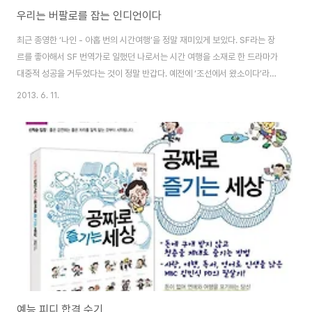
우리는 버팔로를 잡는 인디언이다
최근 종영한 ‘나인 - 아홉 번의 시간여행’을 정말 재미있게 보았다. SF라는 장
르를 좋아해서 SF 번역가로 일했던 나로서는 시간 여행을 소재로 한 드라마가
대중적 성공을 거두었다는 것이 정말 반갑다. 예전에 ‘조선에서 왔소이다’라는
환타지 시트콤을 연출한 적이 있는데, 연출력이 부족했는지, 흥행에 참패를 겪
2013. 6. 11.
었다. 시청률 저조, 제작비 초과, 광고판매 부진의 PD 삼거지악을 저지르고, 방
송 4회만에 종영 결정이 내려져 12부작인데 7부에서 막을 내렸다. 당시 아내
는 이렇게 말했다. “MBC에서 당신이 가장 연출료가 비싼 피디인거 알아? 1년
동안 시트콤 일곱 편 만들었으니까, 편당 연출료로 따지면 1천만원이 넘는 셈이
잖아.” 아내의 농담, 웃어야 할지, 울어야 할지? (시대를 앞서간 비운의 타임슬
립 시트..
예능 피디 합격 수기