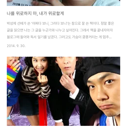
나를 위로하지 마, 내가 위로할게
박성제 선배가 쓴 '어쩌다 보니, 그러다 보니'는 참으로 잘 쓴 책이다. 정말 좋은
글을 읽으면 나는 그 글을 누군가와 나누고 싶어진다. 그래서 책을 끝내자마자
블로그에 들어와 독서 일기를 남겼다. 그러고도 가슴이 쿵쾅거리는 게 멈추지
않아 거실을 혼자 서성이다가 안방에 가서 자는 아내를 깨웠다. "부인, 어제 얘
2014. 9. 30.
기한 그 책 있잖아. 지금 다 읽었거든. 몰입도 완전 죽여. 그래서 얘기인데, 나
지금 그 선배 좀 만나고 와야겠어." 그래서 일요일 오전 7시에 차를 끌고 박성
제 선배를 찾아갔다. 등산로 초입에서 만난 선배를 보자마자 다짜고짜 와락 껴
안았다. "형, 책 잘 봤어요. 난 선배가 해직기자로 산 지난 3년의 세월에 대해 책
을 낸다기에 울분에 가득찬 그런 책인줄 알았거든? 그런데 정말 유쾌하게 쓰셨
더..