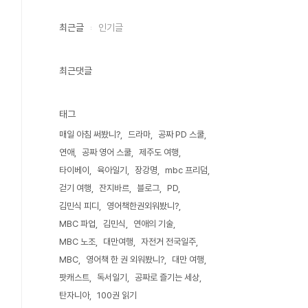
최근글
인기글
최근댓글
태그
매일 아침 써봤니?
드라마
공짜 PD 스쿨
연애
공짜 영어 스쿨
제주도 여행
타이베이
육아일기
장강명
mbc 프리덤
걷기 여행
잔지바르
블로그
PD
김민식 피디
영어책한권외워봤니?
MBC 파업
김민식
연애의 기술
MBC 노조
대만여행
자전거 전국일주
MBC
영어책 한 권 외워봤니?
대만 여행
팟캐스트
독서일기
공짜로 즐기는 세상
탄자니아
100권 읽기