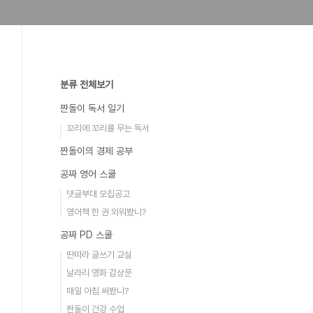
분류 전체보기
짠돌이 독서 일기
꼬리에 꼬리를 무는 독서
짠돌이의 경제 공부
공짜 영어 스쿨
댓글부대 모집공고
영어책 한 권 외워봤니?
공짜 PD 스쿨
딴따라 글쓰기 교실
날라리 영화 감상문
매일 아침 써봤니?
짠돌이 건강 수업