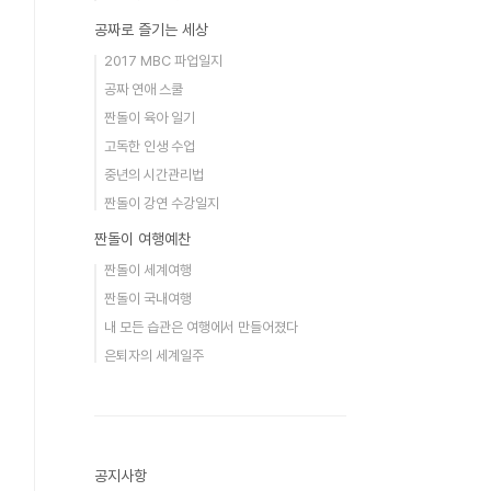
공짜로 즐기는 세상
2017 MBC 파업일지
공짜 연애 스쿨
짠돌이 육아 일기
고독한 인생 수업
중년의 시간관리법
짠돌이 강연 수강일지
짠돌이 여행예찬
짠돌이 세계여행
짠돌이 국내여행
내 모든 습관은 여행에서 만들어졌다
은퇴자의 세계일주
공지사항