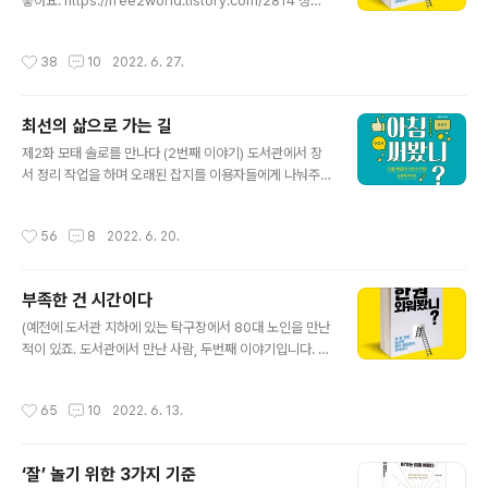
좋아요. https://free2world.tistory.com/2814 청년
에게 물었어요. "『삼국지』에 나오는 사람 중 누구를 제일
좋아해요?" "음, 관우나 조운이요?" "관운장과 조자룡, 둘
작성시간
38
10
2022. 6. 27.
다 멋있는 장수죠. 일당백으로 적들을 쳐부수고, 적장도 단
칼 에 베어버리고. 나도 어릴 땐 그 둘을 좋아했거든요? 그
런데 요즘은 유비가 더 좋아요." "유현덕은 약하지 않나요?
최선의 삶으로 가는 길
싸움도 잘 못하고……" "관우나 장비에 비하면 매력이 떨어
글 내용
지죠. 그런데 지나고 보니까 관우나 장비는 남과 싸워서 이
제2화 모태 솔로를 만나다 (2번째 이야기) 도서관에서 장
기는 사람이지만, 유비는 자신과 싸워서 이기는 사람이더
서 정리 작업을 하며 오래된 잡지를 이용자들에게 나눠주
라고요. 관우나 장비처럼 늘 남과 싸워서 이기는 사람은 자
는 행사를 한다는 이야기를 듣고 예전에 방위병 시절에 열
만심 탓에 비극적 최후를 맞기도 해요. 유비는 다르죠..
독했던 잡지도 혹 있는지 찾아 보고 싶었습니다. 옛날 잡지
작성시간
56
8
2022. 6. 20.
들이 줄을 지어 서 있는 서가 사이를 누비며 헤매다 구석에
서 내가 찾던 잡지를 발견했습니다. 시사영어사에서 나온
『영어 세계』 1990년 5월호. '이야, 이걸 아직도 보관하고
부족한 건 시간이다
있었네?' 반갑게 집어 드는 순간, 누가 뒤에서 불렀어요.
글 내용
“혹시 김민식 작가님이세요?” 살짝 민망해집니다. 돌아보
(예전에 도서관 지하에 있는 탁구장에서 80대 노인을 만난
니 두꺼운 뿔테 안경을 낀 20대 초반의 청년이 한 손에 『삼
적이 있죠. 도서관에서 만난 사람, 두번째 이야기입니다. 픽
국지』를 들고 서 있었어요. “아, 예, 안녕하세요. 김민식이
션의 형식을 빌어온 자기계발 에세이입니다.) 제2화 모태
라고 합니다.” 먼저 불러놓고도, 나를 보고 놀랐는지 우두
솔로를 만나다. 1987년, 대학에 입학하면 미팅에서 여자
작성시간
65
10
2022. 6. 13.
커니 서 있기만 합..
친구를 만나 신나게 연애를 할 줄 알았는데요. 소개팅이며
과팅이며 나갈 때마다 차였어요. 스무번 연속으로 차이고
연애 포기하고 군에 입대했죠. 1989년 방위병 근무할 때,
‘잘’ 놀기 위한 3가지 기준
저는 통신대 소속 전화 교환병이었습니다. 교환대에 불이
글 내용