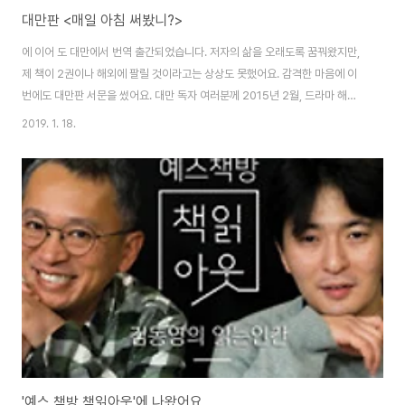
대만판 <매일 아침 써봤니?>
에 이어 도 대만에서 번역 출간되었습니다. 저자의 삶을 오래도록 꿈꿔왔지만,
제 책이 2권이나 해외에 팔릴 것이라고는 상상도 못했어요. 감격한 마음에 이
번에도 대만판 서문을 썼어요. 대만 독자 여러분께 2015년 2월, 드라마 해외
촬영을 위해 대만 가오슝에 갔습니다. 가오슝의 아름다운 풍광에 완전히 반했
2019. 1. 18.
지요. 촬영 하는 틈틈이 쉴 때마다 가오슝의 여행지를 찾아다녔고요. ‘대만 가오
슝 당일치기 여행 추천 코스’라고 블로그에 글도 올렸어요. 시즈완 - 아이허 -
롄츠탄 - 뽀얼 거리 - 영국 영사관 - 치진 해안 공원 - 치진 등대 - 리우허 야시
장 순으로 자전거와 페리를 이용해 하루에 돌아볼 수 있는 일정을 짰지요. 같이
출장 갔던 후배가 나중에 블로그 글을 보고 놀라더군요. 같은 시간, 같은 공간에
있..
'예스 책방 책읽아웃'에 나왔어요