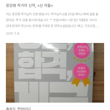
장강명 작가의 신작, <산 자들>
저는 장강명 작가님의 오랜 팬입니다. 작가님이 6월 25일 페이스북에 글을 올
렸어요. 책 두 권을 동시에 냈습니다. ^^ 민음사에서 나온 《산 자들》은 ‘2010
년대 한국의 먹고사는 문제’를 주제로 한 연작소설집입니다. 해고, 구조조정, 파
업, 자영업, 재건축, 면접, 취업준비, 혁신, 디지털경제, 내부고발 등등을 소재로
2019. 7. 8.
한 단편소설 10편을 실었습니다. 취재를 바탕으로, 최대한 현실적으로 썼습니
다. 아작에서 나온 《지극히 사적인 초능력》에는 SF 중단편 10편을 실었습니
다. 기술이 사람과 사회에 미치는 영향을 주로 다뤄봤어요. 저는 〈알래스카의
아이히만〉과 〈데이터 시대의 사랑〉이 마음에 드네요. 특히 〈데이터 시대의 사랑〉
은 아내가 재미있다고 칭찬해줬습니다. 두 책 모두 소설이 10편씩 실려 있고, ..
출판도 협업이다