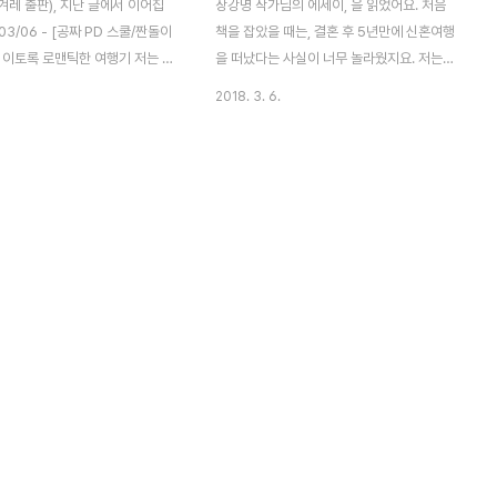
한겨레 출판), 지난 글에서 이어집
장강명 작가님의 에세이, 을 읽었어요. 처음
03/06 - [공짜 PD 스쿨/짠돌이
책을 잡았을 때는, 결혼 후 5년만에 신혼여행
- 이토록 로맨틱한 여행기 저는 장
을 떠났다는 사실이 너무 놀라웠지요. 저는
 소설을 좋아합니다. 흠모하는 작
MBC 예능국 조연출로 일하던 나이 서른 셋
2018. 3. 6.
 읽으며 작가에 대한 궁금증이 커
에 결혼했는데요. 2000년 당시 2주간 신혼
길이 없지요. 누구는 영어 학습서
여행을 떠났어요. 여행 중독자인 저는, 예능
, 오로지 자신이 살아온 이야기만
조연출 시절 강도 높은 노동에 지쳐있었어요.
(^^ 사람마다 글을 쓰는 방식도 다
여행을 가고 싶은데, 최고의 알리바이가 바로
를 푸는 방식도 다른가봐요. 아
신혼여행이었어요. 주간 단위로 돌아가는 프
사람은 그냥 이야기 자체를 좋아
로그램 조연출의 경우, 대개 1주일 정도 결혼
... 영어학습법도 기왕이면 이
휴가를 내는데, 저는 2주간 냈어요. "평생 한
 동기부여하는 게 그 사람의 방식
번 가는 신혼여행, 멋지게 다녀오고 싶습니
) 을 보면, 기자로 일하던 장강명 작
다!" 하고 외쳤지요. 제가 없는 동안 선배 연
 소설가가 되었는지 나오는데요,
출이 빡세게 고생을 했지만, 뭐.... 평소에 내
 강도도 높고 사람을 계속 도덕적
가 열심히 일했으니까... ^^ 그 이후로 MBC
몰아넣습니다. 때로..
예능국에서 휴가를 2주씩 내고 신혼 여..