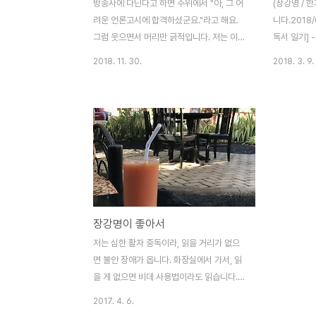
방송사에 다닌다고 하면 주위에서 "아, 그 어
(장강명 / 
려운 언론고시에 합격하셨군요."라고 해요.
니다.2018/
그럼 웃으면서 머리만 긁적입니다. 저는 이게
독서 일기] 
언론고시인줄 몰랐어요. 고시라고 생각했다
강명 작가의
2018. 11. 30.
2018. 3. 9.
면 지원할 엄두도 못냈겠지요. 제가 입사한
가님의 책을
1990년대엔 토익 점수를 내지 않아도 된다
지는데, 풀 
는 소리에 MBC 지원한 사람도 있어요. 저는
를 쓰면서도
아주 운좋게 합격했어요. 평소 책을 많이 읽
하던데... 
은 덕에 논술이나 면접은 어렵지 않았고요.
르고, 이야기
합숙 평가에 가서는 춤을 추면서 장기 자랑도
마 그 어떤 
했어요. 최종 면접에 올라가서는 임원들을 개
하는 사람인듯
그로 웃겨드렸고요. 합격 통보를 받고는 저도
야기를 통해
놀랐어요. 방송사는 사람을 참 재미나게 뽑는
인듯... ^^
장강명이 좋아서
구나, 하고 생각했어요.2000년 이후, 경쟁률
가가 어떻게
이 치열해진 탓에 언론고시라고 불리지요.
기자는 노동
저는 심한 활자 중독이라, 읽을 거리가 없으
MBC 드라마 신입 피디 경쟁률은 이제
긴장 상태로 
면 불안 장애가 옵니다. 화장실에서 가서, 읽
1200 대 1입니다..
을 게 없으면 비데 사용법이라도 읽습니다.
^^ 전철 타고 책을 읽다가 남은 페이지가 줄
2017. 4. 6.
어들면 불안해집니다. '도착하기 전에 다 읽