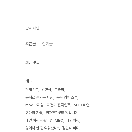
공지사항
최근글
인기글
최근댓글
태그
팟캐스트
김민식
드라마
공짜로 즐기는 세상
공짜 영어 스쿨
mbc 프리덤
자전거 전국일주
MBC 파업
연애의 기술
영어책한권외워봤니?
매일 아침 써봤니?
MBC
대만여행
영어책 한 권 외워봤니?
김민식 피디