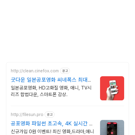
http://clean.cinefox.com
광고
굿다운 일본공포영화 씨네폭스 최대3
만원+10%추가적립
일본공포영화, HD고화질 영화, 애니, TV시
리즈 합법다운, 스마트폰 감상.
http://filesun.pro
광고
공포영화 파일썬 초고속, 4K 실시간 보
기!
신규가입 0원 이벤트! 최신 영화,드라마,애니