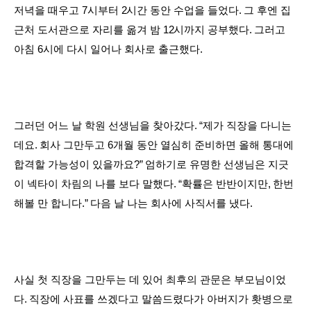
저녁을 때우고
7
시부터
2
시간 동안 수업을 들었다
.
그 후엔 집
근처 도서관으로 자리를 옮겨 밤
12
시까지 공부했다
.
그러고
아침
6
시에 다시 일어나 회사로 출근했다
.
그러던 어느 날 학원 선생님을 찾아갔다
. “
제가 직장을 다니는
데요
.
회사 그만두고
6
개월 동안 열심히 준비하면 올해 통대에
합격할 가능성이 있을까요
?”
엄하기로 유명한 선생님은 지긋
이 넥타이 차림의 나를 보다 말했다
. “
확률은 반반이지만
,
한번
해볼 만 합니다
.”
다음 날 나는 회사에 사직서를 냈다
.
사실 첫 직장을 그만두는 데 있어 최후의 관문은 부모님이었
다
.
직장에 사표를 쓰겠다고 말씀드렸다가 아버지가 홧병으로