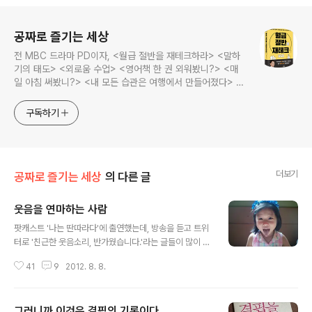
로그 정보
공짜로 즐기는 세상
전 MBC 드라마 PD이자, <월급 절반을 재테크하라> <말하
기의 태도> <외로움 수업> <영어책 한 권 외워봤니?> <매
일 아침 써봤니?> <내 모든 습관은 여행에서 만들어졌다> <
나는 질 때마다 이기는 법을 배웠다>의 저자, 김민식 PD의 블
로그입니다.
구독하기
더보기
공짜로 즐기는 세상
의 다른 글
웃음을 연마하는 사람
글 내용
팟캐스트 '나는 딴따라다'에 출연했는데, 방송을 듣고 트위
터로 '친근한 웃음소리, 반가웠습니다.'라는 글들이 많이 올
라왔다. 오래전부터 웃음을 연마해 온 사람으로 다른 이들
41
9
2012. 8. 8.
이 나의 웃음소리를 기억해준다는 것은 정말 고마운 일이
다. 외모에 대한 콤플렉스가 심했던 대학생 시절, 고민이 많
았다. 어떻게 하면 사람들에게 좋은 인상을 줄 수 있을까?
그러니까 이것은 결핍의 기록이다.
외모는 타고 난 것이니 바꿀 수 없지 않은가. 그래서 생각한