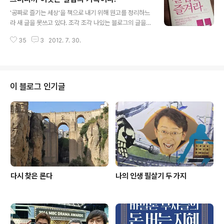
글 내용
것이 얼굴은 못 바꿔도 표정이나 인상은 바꿀 수 있다는 것
'공짜로 즐기는 세상'을 책으로 내기 위해 원고를 정리하느
이다. 무엇보다 웃음소리는 타고나기보다 터득하는 게 아
라 새 글을 못쓰고 있다. 조각 조각 나있는 블로그의 글을
닐까, 생각했다. 좋아하는 형이 있었는데, 웃음소리가 정말
추리고 모으고 다듬는 것도 보통 일 아니다. 내 블로그의 글
우렁차고 시원시원했다. 같이 있다가 그 웃음소리만 들어
35
3
2012. 7. 30.
들은 다섯개로 분류된다. 공짜 피디 스쿨, 공짜 영어 스쿨,
도 기분이 좋아졌다. 그래서 그 형의 웃음소리를 닮고 싶었
공짜로 즐기는 세상, 짠돌이 여행 일지, 공짜 연애 스쿨이
다. 웃음 연마의 시작은 자..
다. 모아놓고 보니 내 블로그는 순전히 자랑질을 위한 공간
이다. 하긴 뭐, 모든 블로그의 기획의도가 그렇지 않은가?
자신의 소유를 자랑하거나, 자신의 경험을 자랑하거나, 자
이 블로그 인기글
신의 감각을 자랑한다. 그런데 나의 자랑질을 들여다보면
지독한 결핍이 보인다. 그러니까 이것은 결핍의 기록이다.
피디로 먹고 살지만, 피디가 되기 위한 정식 교육은 단 한
번도 받은 적이 없다. 방송 연출에 대해 제도권 교육을 받은
적이 없다는 결..
다시 찾은 론다
나의 인생 필살기 두 가지