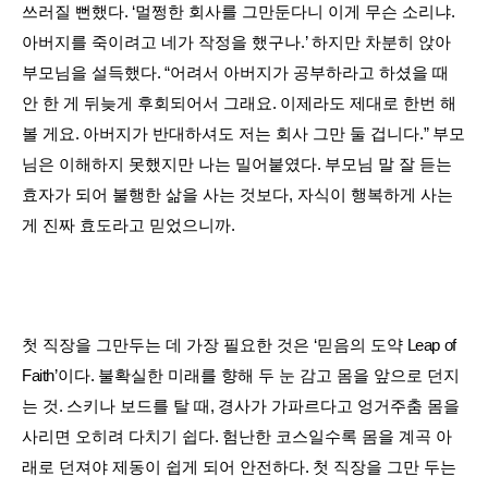
쓰러질 뻔했다
. ‘
멀쩡한 회사를 그만둔다니 이게 무슨 소리냐
.
아버지를 죽이려고 네가 작정을 했구나
.’
하지만 차분히 앉아
부모님을 설득했다
. “
어려서 아버지가 공부하라고 하셨을 때
안 한 게 뒤늦게 후회되어서 그래요
.
이제라도 제대로 한번 해
볼 게요
.
아버지가 반대하셔도 저는 회사 그만 둘 겁니다
.”
부모
님은 이해하지 못했지만 나는 밀어붙였다
.
부모님 말 잘 듣는
효자가 되어 불행한 삶을 사는 것보다, 자식이 행복하게 사는
게 진짜 효도라고 믿었으니까
.
첫 직장을 그만두는 데 가장 필요한 것은
‘
믿음의 도약
Leap of
Faith’
이다
.
불확실한 미래를 향해 두 눈 감고 몸을 앞으로 던지
는 것
.
스키나 보드를 탈 때
,
경사가 가파르다고 엉거주춤 몸을
사리면 오히려 다치기 쉽다
.
험난한 코스일수록 몸을 계곡 아
래로 던져야 제동이 쉽게 되어 안전하다
.
첫 직장을 그만 두는