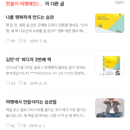
더보기
짠돌이 여행예찬/내 모든 습관은 여행에서 만들어졌다
의 다른 글
나를 행복하게 만드는 습관
글 내용
몇 달 전, 영화 을 만든 김재환 감독이 전화를 했어요. "민식
형, 새 책 나오는데 도와줄 일 없어?" 영화 대관 행사 때문
에 마음에 빚이 생겼나봐요. 저는 8년 전 첫 책이 나왔을
59
17
2019. 7. 16.
때, 50권을 구매해준 은혜를 겨우 갚은 건데 말이지요. 괜
찮다고 했더니, 책을 소개하는 강연 영상을 만들어 주고싶
다고 했어요. 다큐멘터리 감독으로 재능기부를 하고 싶은
김민'석' 피디의 3번째 책
가 봐요. "걱정하지마. 위즈덤하우스에서 책 예고편도 만들
글 내용
고, 강연 영상도 만들어주셔." "진짜? 출판사에서 홍보 영상
2016년 1월 25일, 블로그 방명록에 올라온 글이 있어요.
도 만들어?" "아주 잘 만들어. 매번 책이 나올 때마다 도움
@박경순115.91.***.1492016-01-25 11:09 안녕하세
을 받고 있지." "야, 큰 회사가 다르긴 다르네." 친구는 이래
요. 김민석 pd님. 글 보고 들어왔습니다. ^^ 전 출판사 위즈
서 좋아요. 어떻게든 도와주려고 합니다. 그런 점에서 작가
53
10
2019. 6. 17.
덤하우스의 편집자 박경순이라고 합니다. 요즘 올리시는
인 제게 최고의 친구는 위즈덤하우스 직원 여러분이십니
을 재미있게 보고 있습니다. 혹시 책으로 내실 계획은 없으
다. 물..
신지요? 이미 계약이 되어 있을 것 같기도 한데요. 뒤늦게
여행에서 만들어지는 습관들
여쭙는 것 같아 죄송하지만, 혹시라도 아직 계획이 없으시
글 내용
다면, 한번 얘기 나누고 싶습니다. 댓글이나, 연락 부탁드리
책을 읽고 블로그에 리뷰를 올리는 것이 제가 가장 즐기는
겠습니다. 고맙습니다!! 김민석 피디... ㅋㅋㅋ (죄송합니다,
놀이입니다. 새 책을 낸 후에는, 다른 이가 쓴 제 책의 리뷰
편집장님) 저를 '김민석 피디'라고 부르시는 분들이 많아요.
를 살펴보는 것 또한 취미지요. 마님께서는 구글 검색에 제
옛날에는 기사에도 그렇게 나왔어요. "에 출연한 김민석 피
62
10
2019. 6. 1.
이름을 검색하는 걸 보고, '중증의 관심병 환자'라고 흉을