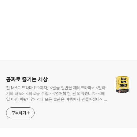
로그 정보
공짜로 즐기는 세상
전 MBC 드라마 PD이자, <월급 절반을 재테크하라> <말하
기의 태도> <외로움 수업> <영어책 한 권 외워봤니?> <매
일 아침 써봤니?> <내 모든 습관은 여행에서 만들어졌다> <
나는 질 때마다 이기는 법을 배웠다>의 저자, 김민식 PD의 블
로그입니다.
구독하기