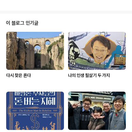
디의 입담이 돋보였다"라는 기사가 있었어요. 아내..
보시는데요. 저는 타인의 관심, 대중의 반응을 먹고 사는 창
작자입니다. 피드백을 통해 성장하는 것이 작가로서의 꿈
입니다. 평소 제 블로그에 오셔서 열심히 댓글을 달아주시
는 '꿈트리숲' 님이 새 책에 대한 리뷰를 올리렸는데요. 글
이 블로그 인기글
을 읽고 감동 먹었어요. '아, 내가 쓴 책을 이렇게 깊고도 넓
게 읽어주시다니!' 주말 외부 필자 초청 시간, 오늘은 꿈트
리숲 님의 블로그 글입니다. 꿈트리숲 님은 저의 새 책 를
읽고, 저의 습관 3개를 찾아내셨어요. '제가 꼽아본 습관은
짠돌이 ..
다시 찾은 론다
나의 인생 필살기 두 가지