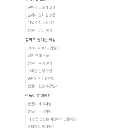
딴따라 글쓰기 교실
날라리 영화 감상문
매일 아침 써봤니?
짠돌이 건강 수업
공짜로 즐기는 세상
2017 MBC 파업일지
공짜 연애 스쿨
짠돌이 육아 일기
고독한 인생 수업
중년의 시간관리법
짠돌이 강연 수강일지
짠돌이 여행예찬
짠돌이 세계여행
짠돌이 국내여행
내 모든 습관은 여행에서 만들어졌다
은퇴자의 세계일주