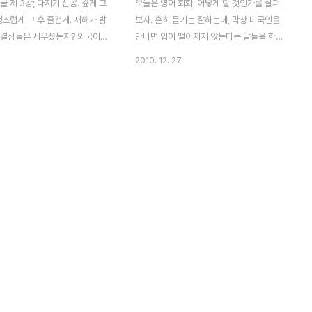
쿨 제 3강; 다지기 신공. 깊게 그
오늘은 영어 회화, 어떻게 할 것인가를 살펴
생스럽게 그 후 즐겁게. 새해가 밝
보자. 흔히 듣기는 잘하는데, 막상 미국인을
 결심들은 세우셨는지? 외국어
만나면 입이 떨어지지 않는다는 말들을 한다.
 벽두의 목표라면, 목표도 중요하
CNN 뉴스를 보면 어지간히 알아 듣는데, 말
2010. 12. 27.
한건 하루 하루의 실천이다. 영
하기는 초딩 수준만큼도 안된다. 들리는 만큼
는 데 중요한 건 매일매일 조금씩
만 영어를 말해도 회화의 달인이 될켄데 왜
이다. 영어 공부는 평일엔 놀다
말하기는 듣기보다 어려울까? 당연한 말씀이
 12시간씩 몰아쳐 공부하는 것보
다. 말에는 수동적 영역과 능동적 영역이 있
분식 하는 게 훨씬 더 효과적이다.
다. 우리의 모국어인 국어 사용 능력을 보자.
으로 습득되는 것이지 수학 공식
우리가 뉴스에서 읽고 들어 이해하는 문장이
법칙처럼 한 번의 학습으로 이해되
10개라면, 평상시에 직접 쓰고 말해서 표현
아니기 때문이다. 받아쓰고 외우다
하는 비율은 그 10개 중 셋도 안 된다. 평소
가 틔고 말문이 열린다. 이건 효
자신이 말하는 것을 돌아보라. 절대 내가 아
확실한 학습법이다. 처음 어학을
는 한국어 표현을 다 쓰지 않는다. 나의 능동
 적은 분량을 완전히 내 것으로
적 표현의 대상은 극히 제한된 영역에서이다.
이 좋다. 회화 청취도 안 되면
국어도 아는 문장 10개 중 다섯이나 일곱을
쓰고 말..