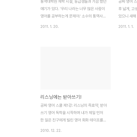
통역대학원 재학 시절, 동급생들과 가끔 했던
공짜 영어 스
얘기가 있다. '우리 나라는 너무 많은 사람이
후 넓게, 고
영어를 공부하는게 문제야.' 소수의 통역사나
았으니 새해
번역사 등의 외국어 전문가만 양성하고, 나머
정복이 새해
2011. 1. 20.
2011. 1. 1.
지 사회 구성원들은 자신의 전공이나 전문 분
지만 더 중요
야만 즐겁게 할 수 있다면 얼마나 좋겠냐는
어를 공부하
말이다. 얼마전 카이스트 학생 하나가 자살을
쌓아 가는 것
했는데, 그가 평소 영어로 미적분 수업을 듣
가 주말이면
는 것이 너무 괴로웠다는 얘기를 듣고 안타까
다 매일 30
웠다. 공고를 나온 그 학생은 로봇을 만드는
언어는 반복
데 있어 천재였다고 한다. 에휴... 모든 사람이
이나 물리 
영어를 잘 해야 한다는 강박으로 몰아넣는 사
는 학문이 
회, 결코 건강한 사회는 아니다. 주위에서 나
보면 분명 귀
리스닝에는 받아쓰기!
만 보면, 영어 공부 어떻게 하느냐고 물어온
과가 가장 
다. 참으로 안타까운건 다들 영어 때문에 스
시작할 때는
공짜 영어 스쿨 제1강: 리스닝의 즉효약, 받아
트레스 받으면서, 그렇다고 정작 제대로 하지
만드는 학습법
쓰기 영어 독학을 시작하며 내가 제일 먼저
는 않..
서 CN..
한 일은 친구에게 빌린 영어 회화 테이프를
듣고 내용을 받아적은 것이었다. 나의 대학
2010. 12. 22.
시절에는 영어를 익힐 수 있는 유일한 길이