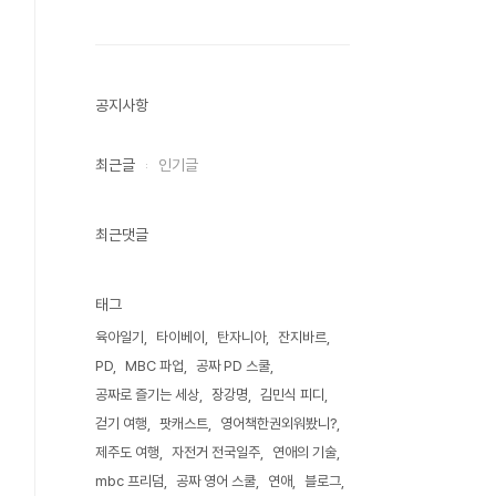
공지사항
최근글
인기글
최근댓글
태그
육아일기
타이베이
탄자니아
잔지바르
PD
MBC 파업
공짜 PD 스쿨
공짜로 즐기는 세상
장강명
김민식 피디
걷기 여행
팟캐스트
영어책한권외워봤니?
제주도 여행
자전거 전국일주
연애의 기술
mbc 프리덤
공짜 영어 스쿨
연애
블로그