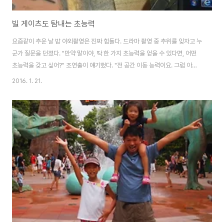
빌 게이츠도 탐내는 초능력
요즘같이 추운 날 밤 야외촬영은 진짜 힘들다. 드라마 촬영 중 추위를 잊자고 누
군가 질문을 던졌다. "만약 말이야, 딱 한 가지 초능력을 얻을 수 있다면, 어떤
초능력을 갖고 싶어?" 조연출이 얘기했다. "전 공간 이동 능력이요. 그럼 아침
6시 55분까지 푹 자고 7시에 촬영 버스에 짠 하고 나타날 수 있잖아요." 조명
2016. 1. 21.
감독이 거들었다. "난 염력. 이 추운데 일일이 선깔고 나를 필요 없이 그냥 원하
는 위치에 라이트를 딱 갖다 놓게." 장소 섭외는 천리안을 갖고 싶다고 했다. 굳
이 헌팅을 가지 않고도 멀리 있는 장소를 볼 수 있는. FD는 독심술. 피디가 말을
안 해도, 다음 씬에 뭐가 필요한지 미리 알 수 있게. 한창 얘기를 하다 문득 슬퍼
졌다. '젠장 초능력이 생겨도 우리는 일을 하겠다는 거잖아?' ..