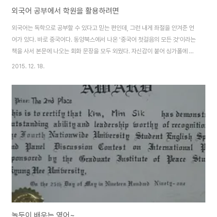
외국어 공부에서 학원을 활용하려면
외국어는 독학으로 공부할 수 있다고 믿는 편인데, 그런 내게 좌절을 안겨준 언
어가 있다. 바로 중국어다. 동양북스에서 나온 '중국어 첫걸음의 모든 것'이라는
책을 사서 본문에 나오는 회화 문장을 모두 외웠다. 자신감이 붙어 싱가폴에 여
행 가서 중국어로 물어봤다. "쩌거 차이 하오츠마?"(이 요리 맛있나요?) "취 래
2015. 12. 18.
플스판디엔, 쩐머 쪼우?"(래플스 호텔에 어떻게 가나요?) 그랬더니, 다들 멀뚱
멀뚱한 표정으로 쳐다만 보더라. 결국 답답해서 다시 영어로 물어야했다. 작전
상 후퇴! 나중에 알고보니 내가 한 중국어는 발음이 완전 꽝이었다. 성조도 제멋
대로고... 무엇보다 난 중국어 발음기호 상으로 zh, ch, sh와 z, c, s를 구분하
지 못했다. 문장을 말한다고 했지만 그네들이 보기에는 좀 모자란 사람이 ..
놀듯이 배우는 영어~