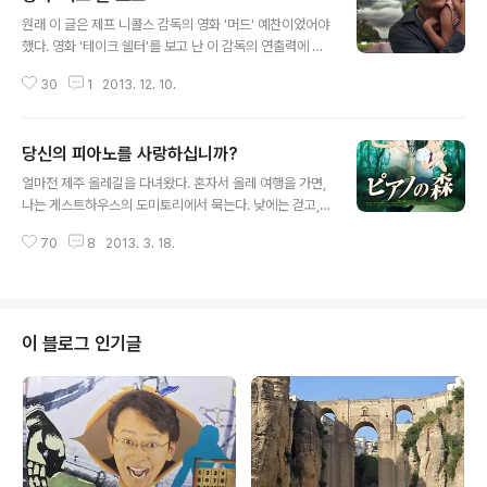
글 내용
원래 이 글은 제프 니콜스 감독의 영화 '머드' 예찬이었어야
했다. 영화 '테이크 쉘터'를 보고 난 이 감독의 연출력에 반
해 버렸다. 그래서 이어 개봉한 '머드'를 달려가서 봤다. 대
30
1
2013. 12. 10.
만족이다. 사랑에 대해 이야기하려면 이 정도 공력은 있어
야겠다. 영화 '테이크 쉘터'는 꿈에서 종말을 예견하고 집
앞마당에 방공호를 파는 한 남자의 이야기다. 영화는 종말
당신의 피아노를 사랑하십니까?
에 대해서, 혹은 한 남자의 신경증에 대해 이야기하지만, 영
글 내용
화에서 내가 가장 인상적으로 본 장면은 그 아내의 사랑이
얼마전 제주 올레길을 다녀왔다. 혼자서 올레 여행을 가면,
다. 사랑하는 누군가가 절망에 빠졌을 때, 결국 그에게 있어
나는 게스트하우스의 도미토리에서 묵는다. 낮에는 걷고,
최후의 보루는 가족임을 보여주는 한 장면, 내가 본 그 어떤
밤에는 책을 읽거나 갤럭시 노트로 영화를 본다. 혼자 영화
로맨틱 코미디의 사랑보다 더 진하게 가슴을 울렸다. (주인
70
8
2013. 3. 18.
를 보고, 혼자 이런 저런 사색에 젖는다. 그러다 본 영화가
공 역할을 한 마이클 섀넌, 저예산 영화에서 표정 연기만으
일본 애니메이션, '피아노의 숲'이다. 두 명의 피아니스트
로도 압도..
지망생 아이들이 나온다. 하나는 어려서부터 음악가 집안
에서 자라 연주가의 길만을 생각하며 매일 연습에 열중하
는 슈헤이, 또 하나는 아이들로부터 따돌림을 받아 숲 속에
이 블로그 인기글
버려진 피아노를 가지고 놀다 음악에 눈뜨는 카이. 영화는
두 천재 소년들이 음악을 통해 우정을 쌓고 나중에 서로 경
쟁하게 되는 이야기다. 영화 속 대사 하나가 오래도록 마음
에 남았다. 연습 벌레 슈헤이가 피아노의 대가를 찾아가 묻
는다. "어떻게 하면 저도..