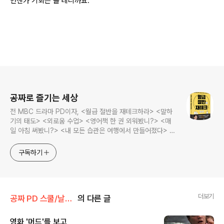
언젠가 기회는 올 테니까요.
로그 정보
공짜로 즐기는 세상
전 MBC 드라마 PD이자, <월급 절반을 재테크하라> <말하
기의 태도> <외로움 수업> <영어책 한 권 외워봤니?> <매
일 아침 써봤니?> <내 모든 습관은 여행에서 만들어졌다> <
나는 질 때마다 이기는 법을 배웠다>의 저자, 김민식 PD의 블
로그입니다.
구독하기
더보기
공짜 PD 스쿨/날라리 영화 감상문
의 다른 글
영화 '머드'를 보고