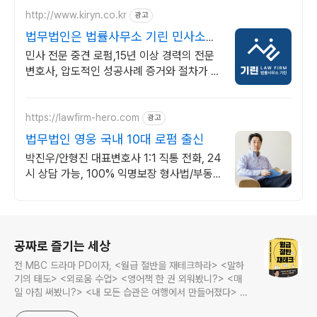
http://www.kiryn.co.kr
광고
법무법인은 법률사무소 기린 민사소송
수많은 승소사례
민사 전문 중견 로펌,15년 이상 경력의 전문
변호사, 압도적인 성공사례 증거와 절차가 승
패를 결정합니다. 실력으로 증명된 로펌 법률
사무소 기린입니다.
https://lawfirm-hero.com
광고
법무법인 영웅 국내 10대 로펌 출신
박진우/안형진 대표변호사 1:1 직통 전화, 24
시 상담 가능, 100% 익명보장 형사법/부동
산법 전문 변호사
로그 정보
공짜로 즐기는 세상
전 MBC 드라마 PD이자, <월급 절반을 재테크하라> <말하
기의 태도> <외로움 수업> <영어책 한 권 외워봤니?> <매
일 아침 써봤니?> <내 모든 습관은 여행에서 만들어졌다> <
나는 질 때마다 이기는 법을 배웠다>의 저자, 김민식 PD의 블