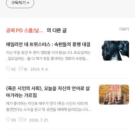
로그입니다.
구독하기
더보기
공짜 PD 스쿨/날라리 영화 감상문
의 다른 글
에일리언 대 트위스터스 : 속편들의 흥행 대결
글 내용
지난 주말 동안 두 편의 영화를 이어 봤습니다. 토요일에는
, 일요일에는 . 둘 다 제가 정말 좋아하는 영화의 속편들이
거든요. 에이리언 시리즈 중 최고 작품은 제임스 카메론이
42
16
2024. 9. 4.
연출한 입니다. 원제는 1탄에서는 후반부가 되도록 모습을
거의 드러내지 않던 에이리언이 2탄에서는 떼로 나와 해병
대와 우주 전쟁을 벌입니다. 1탄이 SF라는 장르로 변주한
〈죽은 시인의 사회〉, 오늘을 자신의 언어로 살
우주 공포물이라면 2탄은 전쟁 액션 영화입니다. 1편을 통
해 우주 괴물의 정체는 다 드러났어요. 2편에서는 물량공
아가라는 가르침
글 내용
세를 퍼붓습니다. 로 1탄보다 더 큰 흥행 성적을 거둔 제임
제가 좋아하는 차인표 배우가 연극 〈죽은 시인의 사회〉에
스 카메론은 훗날 를 들고 나와, 속편으로 대박을 내는 재주
출연한다는 소식을 듣고 첫 공연을 예매해 달려갔습니다.
를 계속 선보입니다. 1탄이 저예산 독립영화였다면, 2탄은
영화로도 잘 알려진 작품이지요. 1959년 미국의 명문 기
헐리웃 영화 기술의 총화를 보여주는 액션 블록버스터였거
35
7
2026. 7. 21.
숙학교 웰튼 아카데미. 학생들은 부모와 학교가 정해 놓은
든요. 가 흥행한 ..
길을 따라 살아갑니다. 좋은 대학에 진학하고 안정된 직업
을 얻는 것이 당연한 목표로 여겨지며, 자신의 꿈이나 감정