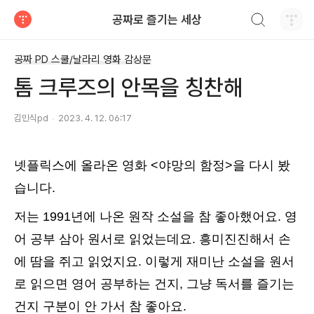
검색하기
공짜로 즐기는 세상
티스토리
공짜 PD 스쿨/날라리 영화 감상문
톰 크루즈의 안목을 칭찬해
김민식pd
2023. 4. 12. 06:17
넷플릭스에 올라온 영화 <야망의 함정>을 다시 봤
습니다.
저는 1991년에 나온 원작 소설을 참 좋아했어요. 영
어 공부 삼아 원서로 읽었는데요. 흥미진진해서 손
에 땀을 쥐고 읽었지요. 이렇게 재미난 소설을 원서
로 읽으면 영어 공부하는 건지, 그냥 독서를 즐기는
건지 구분이 안 가서 참 좋아요.