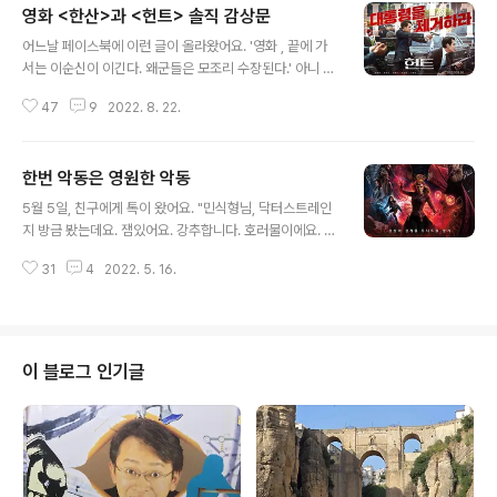
영화 <한산>과 <헌트> 솔직 감상문
을 솔직하게 표현할 기회는 좀처럼 주어지지 않습니다. 그
글 내용
런 학교에 새로운 영어 교사 존 키팅이 부임합니다. 영화에
어느날 페이스북에 이런 글이 올라왔어요. '영화 , 끝에 가
서 로빈 윌리엄스가 연기했던 키팅 선생님을 이번 연극에
서는 이순신이 이긴다. 왜군들은 모조리 수장된다.' 아니 이
서는 차인표 배우가 맡았습니다. 키팅 선생님은 교과서의
런 스포일러를! ㅋㅋㅋㅋㅋ 네, 이건 스포일러가 아니지요.
해석이나 정답을 암기하게 하는 대신, 학생들에게 스스로
47
9
2022. 8. 22.
한산대첩이라는 역사적 사실을 그린 영화니까요. 우리가
생각하고 자기 목소리로 삶을 바라보라고 가르칩니다. 책
다 아는 내용이잖아요. 문득 이 영화에 대해선 스포일러 걱
상 위에 올라가 세상을 다른 각도에서 바라..
정없이 마음 편히 리뷰를 할 수 있겠다는 생각이 들었어요.
한번 악동은 영원한 악동
영화 재미있어요. 전작인 보다 저는 더 좋았어요. 은 약간
글 내용
감정 과다라 느껴지는 장면이 많아 보면서 오글거리기도
5월 5일, 친구에게 톡이 왔어요. "민식형님, 닥터스트레인
했는데요. 이번 영화는 그렇지 않아요. 무엇보다 스토리가
지 방금 봤는데요. 잼있어요. 강추합니다. 호러물이에요. ㅎ
탄탄해 2시간 내내 몰입하며 봤어요. 명량 해전은요. 이순
ㅎ" 톡을 보고 의아했어요. 마블 영화가 어떻게 호러물이
신 혼자 고군분투하는 싸움이에요. 이순신이 조정에 끌려
31
4
2022. 5. 16.
될 수 있지? 극장으로 달려갔지요. 영화를 보면서, "아니,
가 고문을 당하고 백의종군하는 동안 원균이 이끌던 조선
왜 닥터 스트레인지를 가지고 공포 영화를 만든 거야?" 했
수군이 칠천량 해전에서 대패하..
어요. 그러다 영화가 끝나고 감독 이름이 뜨는 순간, '헐!'했
어요. 감독이 샘 레이미군요. 저는 영화를 보기 전에 스포일
러를 최대한 피하기 위해 관련 정보는 전혀 보지 않고 극장
이 블로그 인기글
에 갑니다. 영화를 볼까 말까 망설일 때는 검색을 하죠. 제
작자도 살피고, 각본가나 감독의 전작을 뒤져보고 저랑 취
향이 맞는지 따져봅니다. 하지만 닥터 스트레인지의 후속
편이라면, 묻고 따질 것 없이 극장으로 달려갑니다. 그래서
이번 영화의 ..