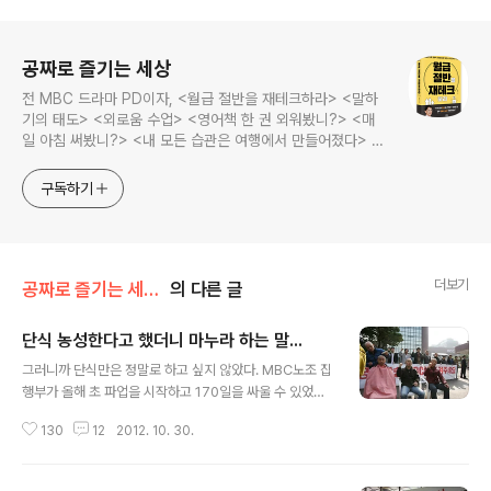
로그 정보
공짜로 즐기는 세상
전 MBC 드라마 PD이자, <월급 절반을 재테크하라> <말하
기의 태도> <외로움 수업> <영어책 한 권 외워봤니?> <매
일 아침 써봤니?> <내 모든 습관은 여행에서 만들어졌다> <
나는 질 때마다 이기는 법을 배웠다>의 저자, 김민식 PD의 블
로그입니다.
구독하기
더보기
공짜로 즐기는 세상/2017 MBC 파업일지
의 다른 글
단식 농성한다고 했더니 마누라 하는 말...
글 내용
그러니까 단식만은 정말로 하고 싶지 않았다. MBC노조 집
행부가 올해 초 파업을 시작하고 170일을 싸울 수 있었던
건 우리가 즐겁게 싸운 덕분이라 생각한다. 삭발이나 단식,
130
12
2012. 10. 30.
점거 농성을 했다면 체력이 떨어져 절대 6개월씩 파업을
할 수 없었을 것이다. 무엇보다 내가 단식을 싫어하는 건 나
의 몸은 나의 정신이 깃드는 신전이므로 늘 숭배해야 한다