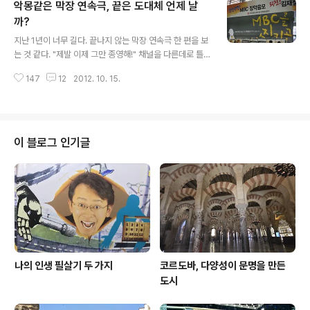
악몽같은 막장 연속극, 끝은 도대체 언제 날
는 평소의 지론 때문이다. 나는 드라마 피디로서 체력을 관
리하기 위해 술 담배 커피를 하지 않는다. 나의 기분을 다른
까?
글 내용
무언가의 도움을 통해 더 좋아지게 한다는 것을 믿지 않는
지난 1년이 너무 길다. 끝나지 않는 막장 연속극 한 편을 보
다. 마음만 먹으면 언제든지 기분 정도는 조절할 수 있어야
는 것 같다. "제발 이제 그만 종영해!" 채널을 다른데로 틀
한다고 생각한다. 물론 거의 조증으로 살기 때문에 별로 우
어버리고 싶지만 그러기엔 여주인공에 대한 사랑이 너무
울한 날이 없기도 하지만... 가능하면 몸은 깍듯하게 모시고
147
12
2012. 10. 15.
커서 그러지도 못하고 있다. 내가 사랑하는 '문화'라는 여주
싶다. 건강해야 ..
인공이 있다. 참 단아하면서도 할 말 다 하는 성품 바른 아
가씨였는데, 어느날 그 집에 '재철'이라는 새 아버지가 온
후로, '문화'의 삶은 막장이 된다. 벙어리에 귀머거리에 아
이를 반병신을 만든 양아버지는 끝내 재벌집 반푼이 막내
이 블로그 인기글
에게 강제로 시집보내겠다고 발표한다. 동네에서 성품 올
곧기로 유명한 '공영'이라는 총각과 '문화'는 오래전부터 굳
게 사랑해온 사이인데 막무가네로 '민영'이라는 재벌집 반
푼이에게 시집보내야겠다고 난리다. 도대체 이 막장의 끝
은 어디일까? 아침에 경향..
나의 인생 필살기 두 가지
코르도바, 다양성이 문명을 만든
도시