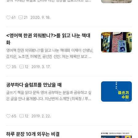
에 출연하게 되었습니다. 〈정혜승의 브릿지〉는 다양한 분야
맞아 '비대면 유쓸모 인터뷰'라는 영상을 업로드하고 있는
에서 활동하는 사람들을 만나 책과 문화예술, 그리고 사회
데요. 의 저자로 온택트 인터뷰를 하자고요. 4가지 키워드
전반에 대해 깊이 있는 대화를 나누는 교양 유튜브입니다.
로 이뤄진 질문지가 왔어요. '1.달인 - 영어, 여행, 글쓰기,
작성시간
61
21
2020. 9. 18.
저는 유튜브 촬영 ..
강연의 달인이 되는 비법은? 2. Who are you - 당신은
누구인가요? 3. 평생직장 - 평균 수명 100세 시대, 평생 직
장이 있을까요? 4. 카오스 - 혼돈의 시대, 미래는 어떻게 준
<영어책 한권 외워봤니?>를 읽고 나눈 책대
비해야할까요?' 고민이 시작되었어요. 를 낸지 어언 4년이
화
흘렀어요. 그동안 다양한 매체에 나가 저자 인터뷰를 하며
글 내용
하고 싶은 이야기는 다 했는데, 음... 어떡하지? 늘 하던 이
영어책 한권 외워봤니?를 읽고 나눈 책대화 이재이 선생님,
야기를 반복하게 될 텐데, 잘 할 수 있을까? 촬영을 앞두고,
김지은, 노초연, 허혜연, 공선진 선진: 저는 제목만 보고 이
자신감을 끌어올리기 위해 2가지 질문을 스스로..
책이 영어책 암기법을 알려주는 책인 줄 알고 영어 성적을
작성시간
35
12
2019. 3. 17.
위해서 이 책을 읽으면 참 도움이 되겠구나 생각했어요. 근
데 책을 읽고 나니 이 책이 영어 공부법뿐만 아니라 앞으로
나의 미래를 위한 삶의 방향과 공부 방법을 설계해주는 것
공부하다 슬럼프를 만났을 때
같아서 나와 모든 학생들의 든든한 멘 토를 얻은 것 같은 느
글 내용
글쓰기 책을 읽다 문득 영어 공부하는 분들과 공유하고 싶
낌이 들었어요. 사실 지금까지는 좋은 성적을 위해서만 영
은 글을 만나 옮겨봅니다. 지난번에 소개한 (최옥정 / 푸른
어를 공부해왔는데 이 책은 영어 공부를 즐겁게 할 수 있도
영토)에 나오는 이야기입니다. 2019/02/15 - [공짜 PD
록 도와주더군요. 앞으로는 자신감을 가지고 성적이 아닌
스쿨/딴따라 글쓰기 교실] - 나이 50의 글쓰기 수업 영어
나를 위해 영어를 공부하고 나의 행복하고 즐거운 삶을 위
작성시간
65
12
2019. 2. 22.
에 writer's block이라는 말이 있어요. 작가에게 가장 두
해 사용하고 싶어요. 또한 공부 방향을 잡기 힘들어 하고 이
려운 거죠. 갑자기 글이 막히는 슬럼프를 뜻합니다. 최옥정
제 막 스스로 공부..
작가님도 슬럼프에 대해 이야기합니다. 적은 항상 기다리
하루 문장 10개 외우는 비결
고 있다. 강적이다. 슬럼프. 여태 잘 해왔는데 갑자기 맥이
글 내용