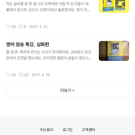
투덜거리기만 할 것인가? 남들은 멀리서 구경도 오는데, 나
저는 글씨를 참 못 씁니다. 오죽하면 어릴 적 친구들이 '토
는 회사가 여긴데 이걸 즐기지 못할 이유가 없지.' 그래서
룡체의 창시자, 김민식 선생'이라고 놀렸겠어요. 종이 위에
벚꽃이 피면 밤 늦게 퇴근하면서 혼자 여의도를 걸었어요.
지렁이가 구불구불 기어갑니다. 중학생 때는 서예학원의
제가 이번에 여의도에 온 것은, KBS 라디오 '명사들의 책
펜글씨반도 다녔지만 소용없더군요. 악필도 불치병인가봐
작성시간
28
9
2017. 4. 21.
읽기' ..
요. 필체는 저의 진로도 막았어요. 아버지는 "글쓰는 직업
을 하고 싶다고? 니 글씨로 문과에 가면 굶어죽기 딱 좋다.
너만 알아보는 글씨로 어떻게 일 할래?"하시며 문과로 가
영어 암송 특강, 심화편
고 싶다는 저의 소망을 꺾었습니다. 컴퓨터가 제대로 쓰이
글 내용
기 전의 일이었지요. "글씨가 엉망이어도 먹고 살 수 있는
를 낸 후, 독자와 만나는 시간이 많아졌어요. 교보문고 강남
직업이 딱 하나 있다. 그게 의사야." 고교 시절, 정말 우울했
점에서 강연을 했는데요, 부지런한 출판사 분들이 영상으
어요. 이과생의 몸 안에 갇힌 문과생... 성적은 나날이 떨어
로 만들어주셨네요. 암송 공부는 왜 힘든지, 그 이유를 고민
지는데 답이 보이지 않았어요. 의대 갈 성적이 안 되니, 공
해봤습니다. 그날의 강연 하이라이트 영상을 올립니다. 영
작성시간
50
20
2017. 4. 19.
대를 가야하는데, ..
상을 만드느라 수고하신 모든 분들께, 감사 인사를 드립니
다.
더보기
의안내
티스토리
로그인
고객센터