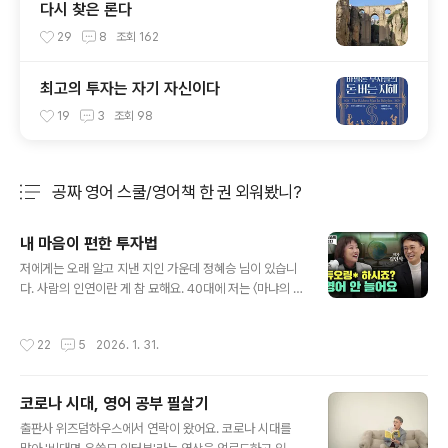
다시 찾은 론다
29
8
조회
162
최고의 투자는 자기 자신이다
19
3
조회
98
공짜 영어 스쿨/영어책 한 권 외워봤니?
분류 전체보기
주요 글 목록
내 마음이 편한 투자법
글 내용
저에게는 오래 알고 지낸 지인 가운데 정혜승 님이 있습니
다. 사람의 인연이란 게 참 묘해요. 40대에 저는 〈마냐의 브
런치〉라는 서평 블로그를 즐겨 읽었어요. 좋은 책을 많이 읽
고, 또 정성껏 소개하는 글이 참 인상적이었거든요. 그런데
작성시간
22
5
2026. 1. 31.
알고 보니 해직 기자가 된 MBC 선배님의 배우자시더군요.
그 선배와는 힘든 시절, 매주 토요일 아침마다 청계산을 함
께 오르던 사이였어요. 술 좋아하고 음악 좋아해 스피커를
코로나 시대, 영어 공부 필살기
만드는 목공 장인의 아내가 독서 마니아라니, 세상 참 좁다
글 내용
는 생각이 들었습니다. 최근 혜승 님이 운영하시는 유튜브
출판사 위즈덤하우스에서 연락이 왔어요. 코로나 시대를