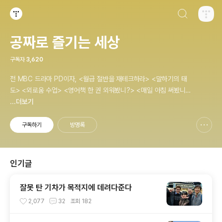
검색하기
티스토리
공짜로 즐기는 세상
구독자
3,620
전 MBC 드라마 PD이자, <월급 절반을 재테크하라> <말하기의 태
도> <외로움 수업> <영어책 한 권 외워봤니?> <매일 아침 써봤니?
> <내 모든 습관은 여행에서 만들어졌다> <나는 질 때마다 이기는
...더보기
법을 배웠다>의 저자, 김민식 PD의 블로그입니다.
구독하기
방명록
신고하기 레이어
열기
인기글
잘못 탄 기차가 목적지에 데려다준다
2,077
32
조회
182