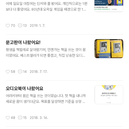
풀리고 힘이 빠진다. 애써 뭘 하려고 해도 잘 안 된다. 할 수
어제 일요일 아침에는 민서와 를 봤어요. 개인적으로는 1편
도 없다. 이른바 슬럼프다. 누구나 거치는 과정이다. 열심히
보다 더 좋았어요. 80년대 오락실 게임을 배경으로 한 1편
한 사람일수록 발전을 맛본 사람일수록 심하게 겪는다. 슬
보다, 인터넷 컬쳐와 디즈니 월드가 나오는 2편이 더 재미
럼프를 겪는다는 건 어느 수준에 도달했다는 뜻이다. ..
있더군요. 아이랑 보기 딱 좋은 영화였어요. 극장을 나와 교
작성시간
70
13
2019. 1. 7.
보문고에 갔어요. 책을 3권 샀어요.최민석 작가의 그리고
김민섭 작가의 자세한 리뷰는, 책을 읽고 다시 올릴게요. 장
강명 작가님의 도 샀어요. 때론 읽은 책을 다시 사기도 해
문고판이 나왔어요!
요. 가 매대에 진열되어 있네요. 2017년 1월 첫째주에 나
글 내용
온 책인데요. 2018년 1월에도 꽤 많은 판매량을 올렸어요.
평생을 책벌레로 살아왔기에, 언젠가는 책을 쓰는 것이 꿈
새해에 영어 공부를 결심하신 분들이 찾아주시나봐요. 영
이었어요. 베스트셀러가 되면 좋겠고, 직접 낭송한 오디오
어 공부에 관련해 오디오 클립을 만들어 네이버에 올렸습
북을 만들어도 좋겠고, 내가 쓴 책이 외국에서 팔려도 좋겠
니다. 하루 문장 10개 외우는 비결.https://audioclip.na
다는 그런 야무진 꿈도 있었지요. 작년에 낸 로 그 모든 꿈
작성시간
58
14
2018. 7. 17.
v..
을 이루었어요. 는 개인적으로 참 힘들 때 쓴 책입니다. 답
이 보이지 않던 시절이었어요. 드라마 연출로서 경력은 단
절되었고, 회사 상황은 암울하고, 복귀는커녕 언제 잘릴지
오디오북이 나왔어요
모르는 그런 불안한 시절이었어요. 하루하루 버티기도 힘
글 내용
든 시절, 문득 생각해봤어요. '내 인생에 이보다 더 힘든 시
어려서부터 꿈은 책을 쓰는 것이었습니다. 첫 책을 내니까
절은 없었을까?' 있었더라고요. 군대 신병 훈련소 시절. '그
새로운 꿈이 생기더군요. 목표를 달성하면 기준을 상향 조
때는 힘든 시간을 어떻게 버텼지?' 영어 공부라는 목표를
정해야하니까요. 3가지 꿈이 있어요. 1. 매년 한 권씩 쓰는
세우고 하루에 문장 10개씩을 외우며 버텼어요. 그렇게 공
것. 2. 해외에 번역 출간하는 것. 3. 오디오북을 만드는 것.
작성시간
48
15
2018. 3. 16.
부한 영어가 인생 역전의..
를 내고 꿈같은 일이 계속 생깁니다. 대만에서도 책을 내고,
오디오북도 만들었어요. PD 경력이 끝난 줄 알았던 순간에