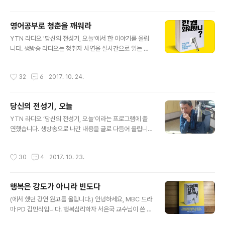
할 때는 능동적으로 하자는 말씀, 잘 듣겠습니다. 외국어의
신 PD님’ 하셨어요. 오늘 아주 인기 절정인 거 저희도 실감
영어공부로 청춘을 깨워라
합니다. 방송하면서 문자 들어오는 거 보면서요. 그런데 책
글 내용
얘기는 그렇고, 지금 한창 이슈가 되고 있으니까, 파업현장
YTN 라디오 '당신의 전성기, 오늘'에서 한 이야기를 올립
에서 앞에 나서기까지 참 많은 일과 또 심정적으로 힘든 일
니다. 생방송 라디오는 청취자 사연을 실시간으로 읽는 재
도 많이 겪으셨잖아요. 그런데 사실 직장생활 하다 보면 불
미가 있더군요. 응원 문자 주신 분들 모두 고맙습니다. 평소
의인 걸 알고 불합리한 걸 알면서도 그냥 ‘내가..
블로그로, 페이스북으로 만나는 분들의 인연의 소중함을
작성시간
32
6
2017. 10. 24.
다시금 깨달았어요. 감사합니다!어제 글에서 이어집니다.
2017/10/23 - [공짜 영어 스쿨/영어책 한 권 외워봤니?]
- 당신의 전성기, 오늘◇ 김명숙: 그러면 그 많은 책을 읽고
당신의 전성기, 오늘
그랬는데, 특별히 영어를 잘하셨나요? 그래서 이런 영어책
글 내용
을 쓰실 수 있었던 건가요? ◆ 김민식: 제가 대학교 2학년
YTN 라디오 ‘당신의 전성기, 오늘’이라는 프로그램에 출
때 성적표를 얼마 전에 블로그에 사진을 찍어서 공유한 적
연했습니다. 생방송으로 나간 내용을 글로 다듬어 올립니
이 있었는데, 대학교 2학년 때 영어3의 성적이 D+였어요.
다. 제 책을 본 PD님이 봄에 출연 요청을 하셨는데요, 하필
ABCD의 D+, 낙제를 겨우 면한. 영어를 원래 잘했거나 그
같은 날 인사위원회가 열려서 펑크를 냈어요. 봄에 출연섭
작성시간
30
4
2017. 10. 23.
러진..
외 받고 가을에 출연했네요. 상암동 MBC 사옥 맞은편에
있는 YTN에 가서 김장겸 사장님 나가라고 수다 떠는 날이
올 줄은 몰랐어요. ^^ 감성토크쇼 청춘을 깨워라 “직장생활
행복은 강도가 아니라 빈도다
하며 자기계발 하는 법 ”- 김민식 MBC PD ◇ 김명숙 DJ
글 내용
(이하 김명숙): 50대 이상이 되면 직장생활 보통 20~30
(에서 했던 강연 원고를 올립니다.) 안녕하세요, MBC 드라
년 차는 되죠. 요즘 같은 때는 일을 한다는 것, 일할 수 있다
마 PD 김민식입니다. 행복심리학자 서은국 교수님이 쓴 을
는 것이 정말 큰 축복이기도 하죠. 그렇지만 직장생활을 이
보면, 진화는 자연선택과 성선택을 통해 이루어집니다. 인