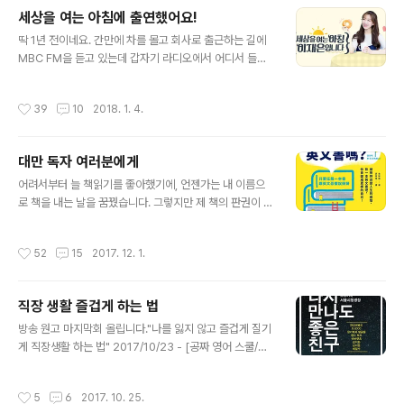
쓴 책으로, 꿈꾸던 모든 일이 이루어지다니... 인생 참 재미
세상을 여는 아침에 출연했어요!
있네요. 오디오북을 만든다는 소식에 제작사에 연락했어
글 내용
요. 책을 저자인 제가 직접 낭송하고 싶다고요. 전문 성우가
딱 1년 전이네요. 간만에 차를 몰고 회사로 출근하는 길에
읽는 것 만은 못할 수도 있지만, 책을 쓴 저자가 직접 낭송
MBC FM을 듣고 있는데 갑자기 라디오에서 어디서 들은
하면 또 다른 느낌이 있지 않을까.성우보다 더 잘 읽을 자신
것 같은 이야기가 들려온 게... '루이는 스탠드업 코미디언
은 없습니다. 그럼에도 하겠다고 하는 이유. 제가 좋아하니
입니다...' '세상을 여는 아침, 이재은입니다'에서 의 프롤로
작성시간
39
10
2018. 1. 4.
까..
그가 흘러나온 그 순간의 전율을 잊지 못하고 있어요. 201
7/01/16 - [공짜 영어 스쿨/영어책 한 권 외워봤니?] - 세
렌디피티: 우연이 안겨준 행운 그 라디오 프로그램에 1년만
대만 독자 여러분에게
에 직접 출연하게 되었습니다. 민식/ (노래) 영어가 안 되면
글 내용
민식 스쿨재은/ 새해 특집, 배워봅시다! 재은/ 여러분, 새해
어려서부터 늘 책읽기를 좋아했기에, 언젠가는 내 이름으
에 어떤 계획 세우셨어요?한 설문조사를 보니까요.응답자
로 책을 내는 날을 꿈꿨습니다. 그렇지만 제 책의 판권이 해
3명 중 1명은 새해계획으로 외국어공부를 꼽았는데요.영
외에 팔리는 날이 올 거라고는 감히 꿈도 못 꿨어요. 가 대
어실력만 향상되는 게 아니라 이러다 인생이 바뀔 것 같다
만에 번역 출판된다는 소식에 뛸듯이 기뻤습니다. "세상에,
작성시간
52
15
2017. 12. 1.
는..
이게 꿈이야 생시야!" 편집자님에게 그랬지요. '대만판 서
문은 필요하지 않나요? 이 반갑고 고마운 마음을 대만 독자
분들에게도 전하고 싶습니다!' 그래서 써봤습니다. 대만 독
직장 생활 즐겁게 하는 법
자 여러분에게 의 원고를 쓴 건 2015년 남미 배낭여행 덕
글 내용
분입니다. 한 달 일정으로 아르헨티나와 칠레를 돌아보다
방송 원고 마지막회 올립니다."나를 잃지 않고 즐겁게 질기
문득 생각했어요. '나이 마흔 여덟에 혼자 이 먼 곳까지 와
게 직장생활 하는 법" 2017/10/23 - [공짜 영어 스쿨/영
서 여행을 자유롭게 즐기는 것은 다 스무 살에 공부한 영어
어책 한 권 외워봤니?] - 당신의 전성기, 오늘2017/10/24
덕분이구나.' 그때 영어를 잘 하는 쉬운 방법을 다른 사람들
- [공짜 영어 스쿨/영어책 한 권 외워봤니?] - 영어공부로
작성시간
5
6
2017. 10. 25.
과도 나누어야겠다는..
청춘을 깨워라 ◇ 김명숙: 1747님, ‘영어공부든 뭐든 공부