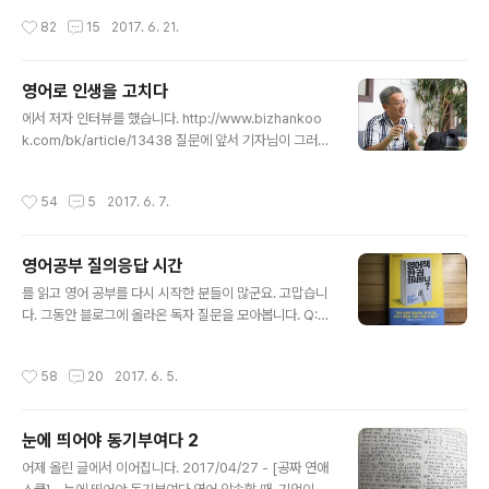
렇게 오래 하다 보면 권태기라고 할까요? 때론 지치기도 하
간은 생존과 번식에 유리한 행위를 할 때마다 행복을 느끼
작성시간
82
15
2017. 6. 21.
고, ..
게끔 진화했다는 거지요. 지금 우리가 이 자리에 있는 것은,
생존과 번식에 유리한 행위를 할 때마다 기쁨을 느낀 선조
들 덕분입니다. 맛있는 음식을 먹을 때 행복한 이유는 생존
영어로 인생을 고치다
에 유리하기 때문이고, 매력적인 이성을 볼 때 기분이 좋은
글 내용
이유는 짝짓기의 희망에 들뜨기 때문입니다. 1987년에 대
에서 저자 인터뷰를 했습니다. http://www.bizhankoo
학에 간 저는, 1지망에 떨어져 2지망 입학했는데요. 전공에
k.com/bk/article/13438 질문에 앞서 기자님이 그러시
흥미가 없었어요. 학과 공부보다 미팅에 열을 올렸습니다.
더군요. "책 내고 이미 다양한 매체와 인터뷰를 하셨더라고
즉 스무 살의 저는 생존보다 번식에 더 관심이 많았던 겁니
요. 걱정이에요. 이전에 한 말씀과 겹치지 않을까..." 기자님
작성시간
54
5
2017. 6. 7.
다. 그런데 미팅..
의 긴장을 덜어드리려고 논스톱 시절 이야기를 했어요. "논
스톱 만들 때 양동근이 "딱 걸렸어, 한 턱 쏴!"라는 유행어
를 밀던 시절이 있어요. 구리구리 동근이가 툭하면 나타나
영어공부 질의응답 시간
서 "딱 걸렸어, 한 턱 쏴!"를 외쳤지요. 하루는 양동근이 '이
글 내용
제는 식상하지 않나요?'하더군요. 그때 대본 작업하던 권익
를 읽고 영어 공부를 다시 시작한 분들이 많군요. 고맙습니
준 선배가 그랬어요. "우리는 대본 리딩할 때 하고, 촬영할
다. 그동안 블로그에 올라온 독자 질문을 모아봅니다. Q:
때 하고, 편집할 때 봐서 너무 자주 하는 것 같지만, 정작 시
암송을 하기전에 조금이라도 들리기 위해서 영어발음을 따
청자는 일주일에 두세번 어쩌다 보고, 이..
로익히고 시작하는게 나을까요? 아님 듣고 최대한 비슷하
작성시간
58
20
2017. 6. 5.
게 따라하면서 반복하는 것이 나은지 궁금합니다. A: 기초
회화를 외울 경우, 발음이 완벽할 필요는 없습니다. 책에서
도 말씀 드렸듯이 발음 신경끄고, 문법 신경끄고 그냥 문장
눈에 띄어야 동기부여다 2
만 외우셔도 됩니다. 문장을 술술 외우면 발음도 자신이 붙
글 내용
습니다. 평소 mp3를 틀어놓고 따라하는 (섀도잉) 연습을
어제 올린 글에서 이어집니다. 2017/04/27 - [공짜 연애