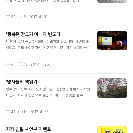
많이 하세요. 발음 공부를 따로 할 필요는 없다고 생각합니
스쿨] - 눈에 띄어야 동기부여다 영어 암송할 때, 기억이 나
다. 많이 듣고, 계속 외우면, 저절로 익숙해지는 것이니까
지 않는 문장은 어떻게 떠올리시나요? 저는 컨닝 페이퍼를
요. Q: 영어에 문외한인 저같은 사람에게 필요한 다른 기초
활용합니다. 휴대폰으로 영어 문장 한 번, 한글 번역 한 번,
작성시간
50
8
2017. 4. 28.
법은 없는지요? A: 수능 ..
각각 찍어 일과중 틈만 나면 들여다보시라고 했는데요, 10
년 전, 제가 일본어를 공부할 때, 휴대폰 사진은 화질이 좋
지 않았어요. 저는 손바닥 반만한 작은 쪽지에 깨알같은 글
'행복은 강도가 아니라 빈도다'
씨로 적었습니다. '24과. 매일 어떤 일? 아침 7시 기상. 곧
글 내용
양치 + 세수. 조금 지나 아침. 8시 조금 전 집 -> 학교. 대
덕분에, 오랜 꿈을 하나하나 이뤄가고 있습니다. 강연도 좋
개 걸어, 늦으 버스. 멉니까? X. 그다지. 걸어서 12,3분 밖.
아하고, 책도 좋아하기에, 언젠가 에 나가, 제가 좋아하는
자동차 4,5.' 이렇게 적혀있습니다. 이건 통역대학원 순차
책 이야기를 마음껏 하고 싶었어요. 에서 출연 섭외가 온
통역 시간에 배운 '메모하기 ..
후, 고민을 했어요. '내가 그렇게 좋아하는 프로그램에 나가
작성시간
64
15
2017. 4. 26.
게 되다니! 이렇게 좋은 기회, 어떻게 해야 잘 할 수 있을
까?' 네, 최선을 다해 즐기면 됩니다. 어떻게 하면 잘 즐길
수 있을까요? 제가 좋아하는 게 책 이야기인데요. 책 이야
'명사들의 책읽기'
기는 블로그에서 늘 하잖아요. 책 이야기를 좀 색다르게 할
글 내용
수 없을까요? 제가 또 좋아하는 게 춤이거든요? 춤과 책, 전
몇주 전, 간만에 여의도에 갔어요, 마침 벚꽃이 피기 시작했
혀 어울리지 않는 조합인데... 어울리지 않는 조합을 진지하
더군요. 회사가 상암으로 옮긴 후, 여의도 벚꽃을 볼 수 없
게 이어보면, 뭔가 새로운 게 나올지 몰라요. 그래서, 책 이
는 게 아쉬웠는데 말이지요. 저는 매년 벚꽃이 피면 여의도
야기를 춤을 추면서 해봤습니다. ^^ "행복은 강도가 아니라
를 걸어서 한바퀴 돕니다. MBC가 여의도에 있던 시절에
작성시간
42
12
2017. 4. 22.
..
생긴 오랜 습관입니다. 4월만 되면, 벚꽃놀이 나들이 인파
로 퇴근 할 때 차가 너무 막히는 거예요. '놀러온 사람들 때
문에 일하는 내가 웬 고생이냐.' 그러다 마음을 고쳐먹었어
저자 친필 싸인본 이벤트
요. '벚꽃은 매년 필 것이고, 사람은 해마다 올 것인데, 매년
글 내용