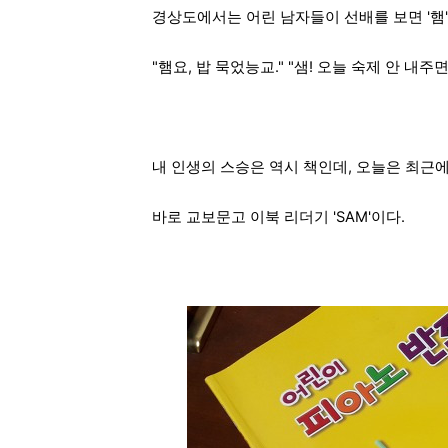
경상도에서는 어린 남자들이 선배를 보면 '햄'
"햄요, 밥 묵었능교." "샘! 오늘 숙제 안 내주
내 인생의 스승은 역시 책인데, 오늘은 최근에 
바로 교보문고 이북 리더기 'SAM'이다.