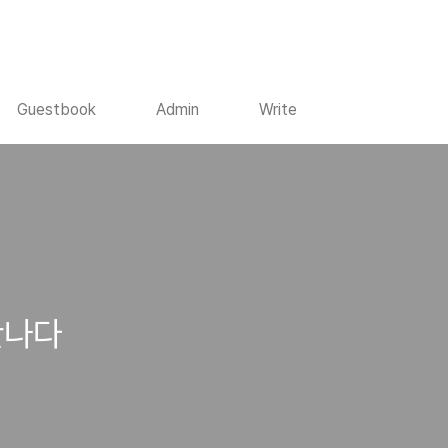
Guestbook
Admin
Write
만나다