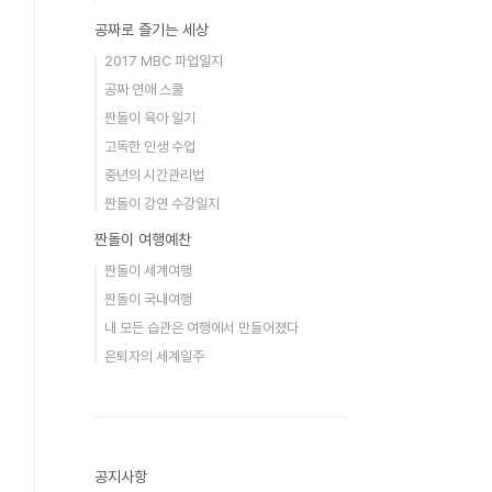
공짜로 즐기는 세상
2017 MBC 파업일지
공짜 연애 스쿨
짠돌이 육아 일기
고독한 인생 수업
중년의 시간관리법
짠돌이 강연 수강일지
짠돌이 여행예찬
짠돌이 세계여행
짠돌이 국내여행
내 모든 습관은 여행에서 만들어졌다
은퇴자의 세계일주
공지사항