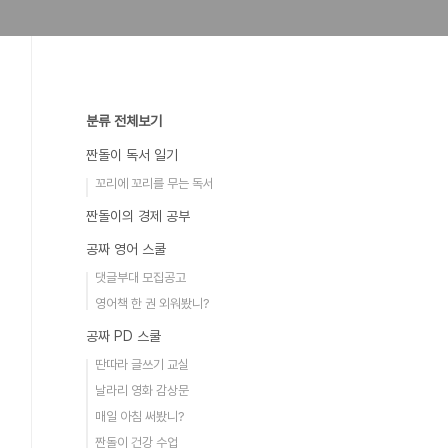
분류 전체보기
짠돌이 독서 일기
꼬리에 꼬리를 무는 독서
짠돌이의 경제 공부
공짜 영어 스쿨
댓글부대 모집공고
영어책 한 권 외워봤니?
공짜 PD 스쿨
딴따라 글쓰기 교실
날라리 영화 감상문
매일 아침 써봤니?
짠돌이 건강 수업