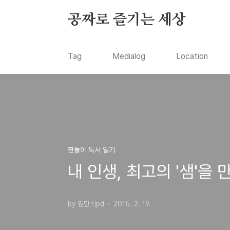
본문 바로가기
공짜로 즐기는 세상
Tag
Medialog
Location
짠돌이 독서 일기
내 인생, 최고의 '샘'을 
by 김민식pd
2015. 2. 19.