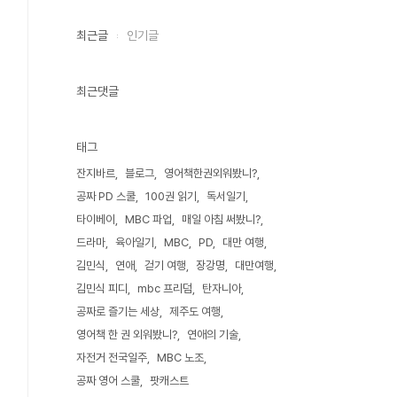
최근글
인기글
최근댓글
태그
잔지바르
블로그
영어책한권외워봤니?
공짜 PD 스쿨
100권 읽기
독서일기
타이베이
MBC 파업
매일 아침 써봤니?
드라마
육아일기
MBC
PD
대만 여행
김민식
연애
걷기 여행
장강명
대만여행
김민식 피디
mbc 프리덤
탄자니아
공짜로 즐기는 세상
제주도 여행
영어책 한 권 외워봤니?
연애의 기술
자전거 전국일주
MBC 노조
공짜 영어 스쿨
팟캐스트