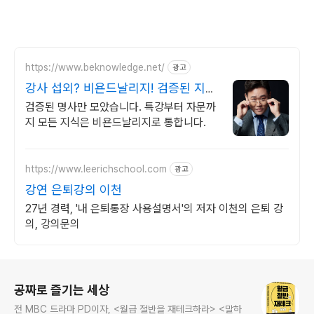
https://www.beknowledge.net/
광고
강사 섭외? 비욘드날리지! 검증된 지식
명사만 모았다
검증된 명사만 모았습니다. 특강부터 자문까
지 모든 지식은 비욘드날리지로 통합니다.
https://www.leerichschool.com
광고
강연 은퇴강의 이천
27년 경력, '내 은퇴통장 사용설명서'의 저자 이천의 은퇴 강
의, 강의문의
로그 정보
공짜로 즐기는 세상
전 MBC 드라마 PD이자, <월급 절반을 재테크하라> <말하