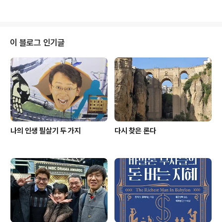
제가 이번에 여의도에 온 것은, KBS 라디오 '명사들의 책
요. 필체는 저의 진로도 막았어요. 아버지는 "글쓰는 직업
읽기' ..
을 하고 싶다고? 니 글씨로 문과에 가면 굶어죽기 딱 좋다.
너만 알아보는 글씨로 어떻게 일 할래?"하시며 문과로 가
고 싶다는 저의 소망을 꺾었습니다. 컴퓨터가 제대로 쓰이
이 블로그 인기글
기 전의 일이었지요. "글씨가 엉망이어도 먹고 살 수 있는
직업이 딱 하나 있다. 그게 의사야." 고교 시절, 정말 우울했
어요. 이과생의 몸 안에 갇힌 문과생... 성적은 나날이 떨어
지는데 답이 보이지 않았어요. 의대 갈 성적이 안 되니, 공
대를 가야하는데, ..
나의 인생 필살기 두 가지
다시 찾은 론다