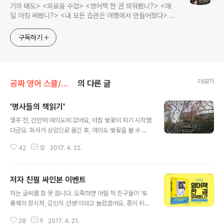
기의 태도> <외로움 수업> <영어책 한 권 외워봤니?> <매
일 아침 써봤니?> <내 모든 습관은 여행에서 만들어졌다> <
나는 질 때마다 이기는 법을 배웠다>의 저자, 김민식 PD의 블
로그입니다.
구독하기
더보기
공짜 영어 스쿨/영어책 한 권 외워봤니?
의 다른 글
'명사들의 책읽기'
글 내용
몇주 전, 간만에 여의도에 갔어요, 마침 벚꽃이 피기 시작했
더군요. 회사가 상암으로 옮긴 후, 여의도 벚꽃을 볼 수 없
는 게 아쉬웠는데 말이지요. 저는 매년 벚꽃이 피면 여의도
42
12
2017. 4. 22.
를 걸어서 한바퀴 돕니다. MBC가 여의도에 있던 시절에
생긴 오랜 습관입니다. 4월만 되면, 벚꽃놀이 나들이 인파
로 퇴근 할 때 차가 너무 막히는 거예요. '놀러온 사람들 때
저자 친필 싸인본 이벤트
문에 일하는 내가 웬 고생이냐.' 그러다 마음을 고쳐먹었어
글 내용
요. '벚꽃은 매년 필 것이고, 사람은 해마다 올 것인데, 매년
저는 글씨를 참 못 씁니다. 오죽하면 어릴 적 친구들이 '토
투덜거리기만 할 것인가? 남들은 멀리서 구경도 오는데, 나
룡체의 창시자, 김민식 선생'이라고 놀렸겠어요. 종이 위에
는 회사가 여긴데 이걸 즐기지 못할 이유가 없지.' 그래서
지렁이가 구불구불 기어갑니다. 중학생 때는 서예학원의
벚꽃이 피면 밤 늦게 퇴근하면서 혼자 여의도를 걸었어요.
28
9
2017. 4. 21.
펜글씨반도 다녔지만 소용없더군요. 악필도 불치병인가봐