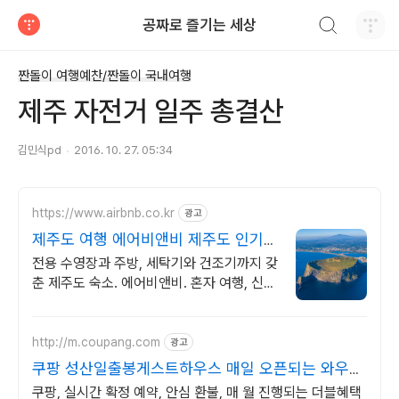
검색하기
공짜로 즐기는 세상
티스토리
짠돌이 여행예찬/짠돌이 국내여행
제주 자전거 일주 총결산
김민식pd
2016. 10. 27. 05:34
https://www.airbnb.co.kr
광고
제주도 여행 에어비앤비 제주도 인기숙
소 둘러보기
전용 수영장과 주방, 세탁기와 건조기까지 갖
춘 제주도 숙소. 에어비앤비. 혼자 여행, 신나
는 파티, 가족과의 편안한 휴식까지, 에어비
앤비에서 만나보세요.
http://m.coupang.com
광고
쿠팡 성산일출봉게스트하우스 매일 오픈되는 와우회
원 특가
쿠팡, 실시간 확정 예약, 안심 환불, 매 월 진행되는 더블혜택