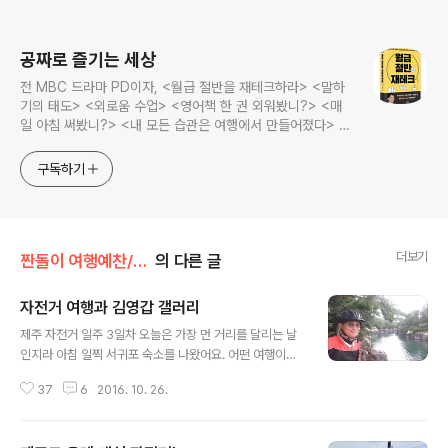
로그 정보
공짜로 즐기는 세상
전 MBC 드라마 PD이자, <월급 절반을 재테크하라> <말하
기의 태도> <외로움 수업> <영어책 한 권 외워봤니?> <매
일 아침 써봤니?> <내 모든 습관은 여행에서 만들어졌다> <
나는 질 때마다 이기는 법을 배웠다>의 저자, 김민식 PD의 블
로그입니다.
구독하기
더보기
짠돌이 여행예찬/짠돌이 국내여행
의 다른 글
자전거 여행과 김영갑 갤러리
글 내용
제주 자전거 일주 3일차 오늘은 가장 먼 거리를 달리는 날
인지라 아침 일찍 서귀포 숙소를 나왔어요. 어떤 여행이든
아침 일찍 하루를 시작하는 게 가장 좋습니다. 아침에 동 트
37
6
2016. 10. 26.
면 숙소를 나와 구경 다니다 점심 먹고 오후 3시쯤 숙소에
들어가 낮잠을 자고, 쉬었다가 저녁 먹고 동네 산책, 그런
다음 9시에 잠들기, 다음날 새벽 5시에 일어나 책을 보며