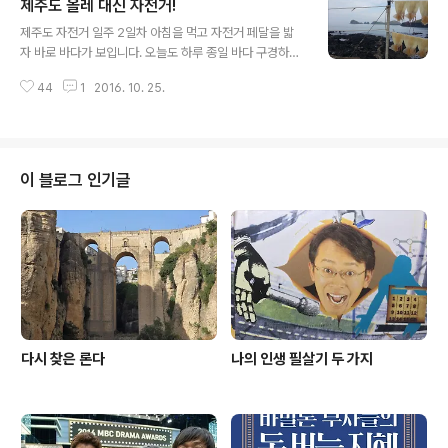
제주도 올레 대신 자전거!
하루를 준비하고... 이게 여행지에서 저의 일과지요. 이건
글 내용
사실 저의 평소 일과이기도 합니다. 일찍 자고 일찍 일어납
제주도 자전거 일주 2일차 아침을 먹고 자전거 페달을 밟
니다. 여행 왔다고 삶의 리듬이 바뀌면 일상에 복귀해서 힘
자 바로 바다가 보입니다. 오늘도 하루 종일 바다 구경하는
들어요. 여행도 일상과 같은 패턴으로 즐깁니다. 아니, 일상
날이군요. 차귀도가 보이는 해변을 지나갑니다. 바닷가에
을 하루하루 여행처럼 즐기는 거지요. 쇠소깍 가는 길, 오늘
44
1
2016. 10. 25.
서 반건조 오징어를 만들고 있어요. 오징어 말리는 할머니
첫번째 인증센터는 쇠소깍에 있습니다. 용두암, 송악산, 성
께 얼마냐고 물었더니 10마리에 3만원이라고 하시더군요.
산일출봉 등..
혼자 자전거 여행중이라 많이 먹지도 못하고, 들고 다니기
도 힘드니, 만원에 3마리만 샀습니다. 반건조 오징어는 자
전거 탈 때 최고의 행동식입니다. 초코바나 사탕은 양손으
이 블로그 인기글
로 들고 까야해서 라이딩 중에 먹을 수 없어요. 오징어는 먹
기좋게 잘라 프레임 가방에 비닐째 넣어두고 손쉽게 꺼내
먹을 수 있습니다. 입이 심심하거나 배가 허전할 때 최고예
요. 프레임 가방은 폼이 나지 않아 라이더들은 좋아하지 않
지만, 여행할 땐 참 편합니다. 배..
다시 찾은 론다
나의 인생 필살기 두 가지