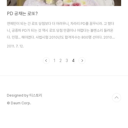
PD 공채는 로또?
연예인이 되는 건 로또 당첨보다 더 어려우니, 차라리 PD를 꿈꾸시라. 고 했더
니, 공중파 PD가 되는 것 역시 로또 당첨 만큼이나 어렵다는 볼멘소리 들려온
다. 인정... 해야겠다. 사법시험 2010년도 합격자수는 800명 선이다. 2010년
한 해 방송3사에서 뽑은 드라마PD의 숫자는? 1명이다... SBS는 공채가 없었
2011. 7. 12.
고, KBS는 안 뽑았고, MBC는 한 명 뽑았다. 이러니 로또라는 얘기가 나올만도
하지. 나도 내가 MBC에 PD로 입사한 건 내 인생의 로또라고 생각한다. 아니,
1
2
3
4
난 MBC 입사가 로또 당첨보다 더 좋다. 로또 1등 맞아봤자 일시불로 15억 받
고 땡 아닌가? MBC 입사하면 퇴직할 때까지 20억 넘게 받는데, 일시불보다
더 좋은 월별 분납으로 받는다. 일시불로 받아봤자 얼마 안 가..
Designed by 티스토리
© Daum Corp.