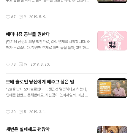
려고, 현세에서 지옥을 견디는 게 의미가 있을까요? 이혼이
주고 싶은 말'이라는 글에 올라온 댓글입니다. Q: 안녕하세
불가능했던 중세의 부부들은 그 긴긴 세월을 어떻게 버텼
요. PD님 블로그는 열심히 눈팅만 하다가, 이렇게 댓글 남
을까요? 책에 나오는 답 : '버틸 필요가 없었다.' 중세 남성..
기기는 처음인것 같습니다. 저도 28년간 모태솔로였어요.
작성시간
67
9
2019. 5. 9.
첫 연애를 하다가 얼마 전에 끝났어요. 그런데... 느낌이 좀
다르네요. 몇년전에 짝사랑 고백하고 거절당했을 때에는
한달 가까이 밥도 제대로 못먹고 힘들었거든요. 지금은 그
페미니즘 공부를 권한다
냥, 좀 무거운거와 힘들다는 거 빼고는... 느낌이 별로 없네
글 내용
요. 아직 후폭풍이 안 와서 그런걸까요? 아마... 겪었던 일이
(한겨레 신문의 외부 필진으로, 칼럼 연재를 시작합니다. 어
어서 무뎌진 것 같기도 합니다. 처음부터 잘하는 게 이상하
깨가 무겁습니다. 첫번째 주제로 어떤 글을 쓸까, 고민하다,
지만, 저는 잘 해보고 싶은 마음이 강했던거 같네요. 너무
내가 지금 스무 살이라면, 내게 어떤 이야기를 해줄까 생각
완벽하려 했던 제 욕심, 상대를 이해하지 못한 저의 성급
했습니다. 스무살 김민식을 응원하는 마음으로 썼습니다.
작성시간
73
19
2019. 3. 20.
함... 연애를 ..
부족한 저의 글을 매일 읽어주시고, 응원해주시는 여러분
덕에 글쓰기가 즐거워졌고, 여기까지 왔습니다. 고맙습니
다!) 페미니즘 공부를 권한다 가난한 외모 탓에 20대에 연
모태 솔로인 당신에게 해주고 싶은 말
애에서 숱한 좌절을 겪었다. 대학 신입생 시절, 소개팅 미팅
글 내용
과팅 도합 스무 번 연속 차인 것은 충격이었다. 연애가 너무
"28살 남자 모태솔로입니다. 생긴건 멀쩡하다고 하는데,
하고 싶었다. 책을 찾아 읽으며 대화를 잘 하는 법에 대해
연애를 한번도 못해봤네요. 자신감이 없어서일까, 아님 매
공부했다. 가장 좋은 화법은 ‘입을 다물고 상대방의 이야기
력이 없어서일까 등등 생각해 보면서 운동도 해보고 모임
를 경청하는 것’이었다. 연애에서는 말을 잘 하는 것 보다,
도 가보고 열심히 노력해 봤는데… 되는 건 없네요. 연애 경
작성시간
30
5
2019. 3. 1.
상대방의 말을..
험이 한 번이라도 있었으면 해요. 남들은 그렇게 쉽다는 연
애, 저는 왜 시작하지도 못하는 걸까요?" MBC 김민식 PD
에게 물었습니다. - ✻ 성장문답 시즌2, 매주 목요일 밤 10
세번은 실패해도 괜찮아
시 당신에게 찾아갑니다. ✻ 여러분의 질문을 의뢰해주세
글 내용