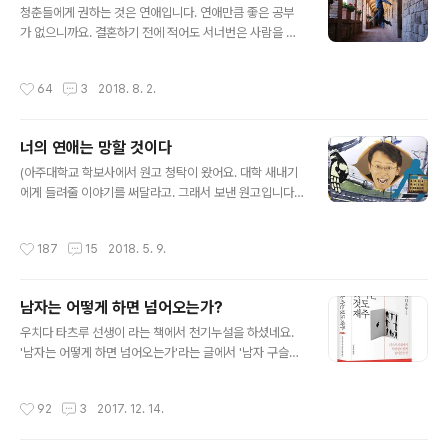
요! ￼👉🏻http://bit.ly/2Igrv6C 성장문답 페이스북 페이지
청춘들에게 권하는 것은 연애입니다. 연애만큼 좋은 공부
http://www.facebook.com/answer2u
가 없으니까요. 결혼하기 전에 적어도 서너번은 사람을 만
나보라고 하는데, 그렇게 말하면 다들 '에? 바람둥이가 되
라구요?' 하고 갸우뚱합니다. 연애를 자주 해봐야할 이유,
작성시간
64
3
2018. 8. 2.
수학적으로도 증명해볼게요. 2012년 7월호에 조준현 경
제학 교수님이 쓰신 글이 있어요. '위험하고 불확실한 세
상'이라는 제목의 확률 이야기입니다. '목숨 걸고 선 보기'
너의 연애는 망할 것이다
당신은 선을 보기로 한다. 100명의 여자들이 저마다 지참
글 내용
금을 가지고 나오는데, 그 사람과 선을 보기 전까지는 누가
(아주대학교 학보사에서 원고 청탁이 왔어요. 대학 새내기
얼마를 가지고 나오는지 알 수 없다. 만약 당신이 한 사람을
에게 들려줄 이야기를 써달라고. 그래서 보낸 원고입니다.)
선택하면 다른 사람과 선을 볼 수 없으며, 되돌아가서 선택
너의 연애는 망할 것이다 - 쉰 살 김민식이 스무 살 김민식
하지 않은 사람을 다시 선택할 수도 없다. 참으로 고민스러
에게 안녕, 스무 살의 나? 너는 지금 대학 새내기로서 무척
작성시간
187
15
2018. 5. 9.
운 상황이다. 이 여자를..
설레는 봄을 맞이하고 있겠지? 아, 그 시절이 눈에 선하네.
대학에 들어가면 소개팅, 미팅, 과팅, 열심히 하면서, 여자
친구를 만들어 보겠다고 희망에 들떠 있던 시절. 30년 후
남자는 어떻게 하면 넘어오는가?
의 너로서 살짝 말해주자면, 너의 연애는 망할 것이다. 1학
글 내용
년 2학기가 되도록 한 번도 연애를 한 적이 없다는 걸 깨달
우치다 타츠루 선생이 라는 책에서 천기누설을 하셨네요.
은 너는 어느 날 문득 그동안 했던 미팅의 횟수를 세어볼 거
'남자는 어떻게 하면 넘어오는가'라는 글에서 '남자 구슬리
야. 일곱 번 연속으로 차였다는 걸 알고 궁금해지지. 나의
기는 실로 간단하다, 2가지만 하면 된다', 라고 말씀하십니
첫 연애는 몇 번째 소개팅에서 찾아오는 걸까? 연속 소개팅
다. '남자를 노리는 포인트는 '재능'이라는 말 한마디다. "당
작성시간
92
3
2017. 12. 14.
실패..
신에게는 재능이 있군요. 다른 사람들은 몰라도 난 알아볼
수 있어요." 세상 남자의 80%는 자신에게 재능이 있고, 그