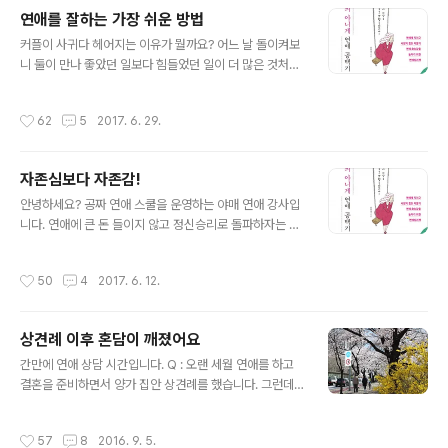
것이 세상에서 정당한 평가를 받지 못하나는 데 분노를 느
연애를 잘하는 가장 쉬운 방법
끼고 있다. 그래서 이 한마디에 맥없이 농락당한다. 재능이
글 내용
라는 감언으로도 넘어오지 않는 20%의 남자들은 '자기는
커플이 사귀다 헤어지는 이유가 뭘까요? 어느 날 돌이켜보
재능이 별로 없다고 생각하는데 이 여자가 거짓말을 하고
니 둘이 만나 좋았던 일보다 힘들었던 일이 더 많은 것처럼
있다'고 생각하는 사람이거나 혹은 '자신의 재능을 과신하
느껴지기 때문입니다. 사실 연애를 하면 좋은 일이 더 많아
고 세상이 이런 자신의 재능을 제대로 평가해줄 리 없다. 이
요. 맛난 것도 같이 먹고, 재미난 것도 같이 보고. 아무것도
작성시간
62
5
2017. 6. 29.
여자도 내 재능을 ..
안 하고 얼굴만 봐도 좋고, 손만 잡아도 좋고, 그 사람 생각
만 해도 좋은데, 왜 이런 좋은 추억은 다 사라지고 나쁜 기
억만 남을까요? 심리학에서는 이걸 ‘부정성 효과’라고 부른
자존심보다 자존감!
답니다. ‘달콤했던 순간보다 상처받고 아팠던 순간, 좋았던
글 내용
일보다 잊고 싶은 힘든 일이 더 생생한 이 슬픈 현상은 ‘부
안녕하세요? 공짜 연애 스쿨을 운영하는 야매 연애 강사입
정성 효과 (negativity effect)’라고 한다. 긍정적인 것보
니다. 연애에 큰 돈 들이지 않고 정신승리로 돌파하자는 짠
다 부정적인 것에 더욱 큰 가중치를 주는 것이다. 비단 연애
돌이 연애법을 강조합니다. 아무래도 공부를 더 해야할 것
뿐 아니라 물건 살 때, 사람에 대해 이야기를 들을 ..
같아 최근 고수의 연애학 개론을 구해 읽었습니다. 본의 아
작성시간
50
4
2017. 6. 12.
니게 연애 공백기 (최미정 / 대림북스) ‘연애에 지치고 사랑
이 힘든 이들의 연애 효능감을 높이기 위한 연애 심리학’
'서른 살의 여자 철학자 라라윈'이라는 블로그로 유명한 최
상견례 이후 혼담이 깨졌어요
미정님의 책입니다. 연애심리/ 연애질에 관한 고찰을 주제
글 내용
로, 누적 방문자수 1억 명을 넘긴 블로그지요. 한국 블로그
간만에 연애 상담 시간입니다. Q : 오랜 세월 연애를 하고
전체 순위에서 다섯 손가락 안에 손꼽힌다니 부러울 뿐입
결혼을 준비하면서 양가 집안 상견례를 했습니다. 그런데
니다. 석사 박사 과정에서 심리학을 공부한 저자는, 저처럼
양쪽 집 분위기가 좋지 않아 상견례 후 혼담이 깨어졌습니
저잣거리에서 사이비 물약을 파는 사람이 아니라, 정파 무
다. 여자 친구와도 몇번 다투다 헤어지게 되었고요. 저는 여
작성시간
57
8
2016. 9. 5.
공을 갈고 닦은 강호 무림..
자 친구와 다시 만나서 잘 해보고 싶은데, 어떻게 하면 좋을