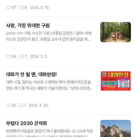
이 바람을 피우는 이유는 대부분 애인이 남편보다 어떤 식
말씀드리면, 남녀의 나이 차이가 크면, 오래 가기 쉽지 않아
작성시간
47
8
2016. 5. 10.
으로든 우월하다거나 남편을..
요. 남자는 배거든요. '남자는 배, 여자는 항구'가 아니라 '남
자는 배, 여자는 나그네'입니다. 어린 여학생이 나이 많은
남자를 사귀는 이유는, 그가 세상을 다 아는 것처럼 보이거
사랑, 가장 위대한 구원
든요. 여고생이 대학생 오빠를 만나면, 주위엔 여드름쟁이
글 내용
고교생 밖에 없는데, 대학생 오빠는 다 큰 어른이에요. 여대
2016-101 가장 사소한 구원 (라종일 김현진 / 알마) 에세
생이 직장인 선배를 만나면, 주위엔 아직 학생들인데, 직장
이스트 김현진이 묻고, 라종일 교수가 답한 편지글을 책으
인 오빠는 벌써 제 앞가림을 다 하는 어른이에요. 이 차이가
로 펴냈어요. 2,30대의 고민을 70대 원로 교수가 생각해
꽤 큽니다. 남자야 다들 어린 여자 좋아하니까 쫓아다니는
보는 형식입니다. 마침 제가 고민하던 문제를 김현진 작가
작성시간
34
7
2016. 5. 2.
거고, 여..
가 물었어요. '요즘의 연애는 만혼이 일상화된 만큼 서로의
경제력을 바탕으로 하고 있지요. 결혼을 전제로 만날 때는
더욱 그런데, 데이트를 하려해도 온통 돈 드는 일밖에 없으
대화가 안 될 땐, 대화반점!
니 돈 없는 젊은이들은 연애하기가 너무 고달픕니다. "돈
글 내용
안 들이고 연애하는 방법 없을까요?"' (63쪽 김현진의 편
대학 시절, 딸리는 외모로 고생하던 제가 연애에 자신감을
지) '돈 들지 않는 데이트에 관한 질문은 잘 이해가 가지 않
얻은 계기 중 하나는 대화의 기술이었어요. 1년에 200권
습니다. 어째서 이성 친구와 만나는데 반드시 돈이 필요한
씩 책을 읽던 시절, 어느 순간 대화에 자신이 생겼어요. 책
지요. 자기가 돈이 없다는 것을 솔직하게 말할 수 없는 상대
을 많이 읽으면 다양한 인물에 감정이입하는 훈련을 하게
작성시간
32
1
2016. 4. 20.
라면 시간을 ..
됩니다. 이야기에 빠져들려면 주인공의 감정을 따라가야
하거든요. 이렇게 감정이입이 쉬워지면 사람을 만나 그의
입장에 공감을 쉽게 할 수 있게 됩니다. 대화의 기술이란 결
부럽다 2030 산악회
국 공감 능력에서 나오는 것 같아요. 자, 책을 200권씩 읽
글 내용
을 시간은 없고, 단숨에 대화법을 업그레이드하고 싶다! 그
방명록에 비밀글로 질문이 하나 올라왔네요. Q: 20대 직장