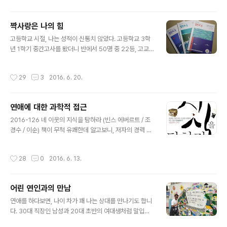
까요? (비밀 보장을 위해 내용은 각색했습니다.) 끙..... 이런
경우, 제일 난감합니다. 연애 문제에서 답을 하기 가장 힘든
짝사랑은 나의 힘
영역이거든요. 좋아하는 여자가 있는데 대시를 못하고 있
글 내용
다, 하면 그냥 한번 들이대보세요, 그래야 나중에 후회가 없
고등학교 시절, 나는 성적이 신통치 않았다. 고등학교 3학
어요, 하고 옛날 여자 친구가 자꾸 떠올라 지금 옆에 있는
년 1학기 중간고사를 봤더니 반에서 50명 중 22등, 고교
사람에게 미안하다, 하면 자꾸 그러시면 지금 옆에 있는 사
내신 등급이 15등급 중 7등급이었다. 아버지와 학교에 가
람도 곧 옛날 여자 친구가 되고, 그러면 그 분께는 더 미안
서 진학 상담을 받았는데 담임선생님이 그러셨다. “이 성적
작성시간
29
3
2016. 6. 20.
해집니..
으로 수도권 대학은 힘듭니다.” 집이 울산이었는데, 아버지
는 집 근처에 있는 대학교에 나를 데려가서 교수도 만나고
학교 구경도 시켜주셨다. “집에서 다니면 되니까, 하숙비도
연애에 대한 과학적 접근
안 들고 좋겠네.” 순간 나는 눈앞이 캄캄해졌다. 엄한 아버
글 내용
지 밑에서 사느라 우울한 사춘기를 보냈는데, 심지어 대학
2016-126 네 이웃의 지식을 탐하라 (빈스 에버르트 / 조
도 집에서 다녀야하다니. 그길로 나는 독서실을 끊었다. ‘대
경수 / 이순) 책이 무척 유쾌한데 알고보니, 저자의 경력 자
학은 무조건 서울로 가자. 그래서 집에서 탈출하자.’라고 마
체가 재미있군요. 대학에서 물리학을 전공하고, 광고회사
음을 먹었지만, 서울에 있는 어떤 대학을 갈지, 전공을 뭐로
오길비에 취업해 기업경영 컨설턴트로 일하고 마케팅 전략
작성시간
28
0
2016. 6. 13.
할지 아무 생..
연구가로도 일했답니다. 컨설팅이란 결국 화술로 먹고 사
는 일입니다. 마케팅도 비슷하고요. 과학도지만, 컨설팅 일
을 하다 자신의 말빨을 개발하게 된거죠. 결국 이 분은 소극
어린 연인과의 만남
장에서 스탠딩 코미디를 하며 과학 유머 공연을 하게됩니
글 내용
다. 과학을 기반으로 한 코미디 공연의 텍스트, 낄낄거리면
연애를 하다보면, 나이 차가 꽤 나는 상대를 만나기도 합니
서 읽었어요. 그중엔 연애 스쿨에서 공유하고 싶은 글도 있
다. 30대 직장인 남성과 20대 초반의 여대생처럼 말입니
습니다. '외도를 하는 이유는 남녀가 극명히 달랐다. 여자들
다. 주위에서 부러워하겠지만, 주의하셔야 합니다. 솔직히