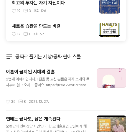
최고의 투자는 자기 자신이다
19
3
조회
126
새로운 습관을 만드는 비결
17
1
조회
67
공짜로 즐기는 세상/공짜 연애 스쿨
분류 전체보기
주요 글 목록
이혼이 금지된 시대의 결혼
글 내용
2번째 이야기입니다. 1편을 못 보신 분들은 저자 소개와 목
차부터 읽고 오셔도 좋아요. https://free2world.tistor
y.com/2685 3장은 중세 사회를 다루는데요. 부제가 '주
님은 CCTV'에요. 종교가 정치 사회를 지배했던 중세 유럽
작성시간
35
8
2021. 12. 27.
에서 이혼은 금기시되었어요. 오죽하면 영국의 왕이 이혼
을 하기 위해 새로운 종교까지 만들었겠어요. 결혼한 부부
가 서로 존중하며 백년해로하면 좋겠지만, 그렇지 않은 경
연애는 끝나도, 삶은 계속된다
우도 있잖아요? 결혼하고 보니, 서로 성격이 맞지 않을 때,
글 내용
수십년을 함께 사는 건 힘들었을 테지요. 죽어서 천당을 가
오랜만에 연애상담 시간입니다. '모태솔로인 당신에게 해