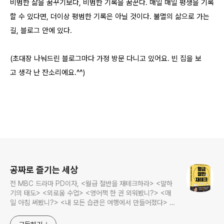
비범한 삶을 꿈꾸기보다, 비범한 기록을 꿈꾼다. 매일 매일 평생을 기록
할 수 있다면, 더이상 평범한 기록은 아닐 것이다. 불멸의 삶으로 가는
길, 블로그 안에 있다.
(초대장 나눠드린 블로그마다 가정 방문 다니고 있어요. 빈 집을 보
고 생각 난 잔소리에요.^^)
로그 정보
공짜로 즐기는 세상
전 MBC 드라마 PD이자, <월급 절반을 재테크하라> <말하
기의 태도> <외로움 수업> <영어책 한 권 외워봤니?> <매
일 아침 써봤니?> <내 모든 습관은 여행에서 만들어졌다> <
나는 질 때마다 이기는 법을 배웠다>의 저자, 김민식 PD의 블
로그입니다.