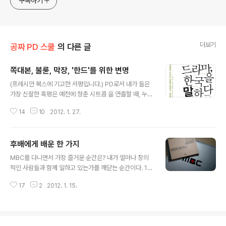
구독하기
더보기
공짜 PD 스쿨
의 다른 글
쪽대본, 불륜, 막장, '한드'를 위한 변명
글 내용
(프레시안 북스에 기고한 서평입니다.) PD로서 내가 들은
가장 신랄한 혹평은 예전에 청춘 시트콤 을 연출할 때, 누군
가 시청자 게시판에 올린 글이다. "김민식 PD는 자칭 시트
14
10
2012. 1. 27.
콤 마니아며, 미국 시트콤 의 열렬한 팬이라고 하면서 왜 정
작 자신이 만드는 시트콤은 보다 훨씬 떨어지는 저질 시트
콤인거죠?" '시청자와의 소통을 중요하게 생각하는 친절한
후배에게 배운 한 가지
연출'이라고 자부하는 나는 바로 댓글을 달았다. "미국의
글 내용
는 1년에 24편 만듭니다. 은 일일 시트콤이라 1년에 200
MBC를 다니면서 가장 즐거운 순간은? 내가 얼마나 창의
편 넘게 만들고요. 편당 제작비는 수십억이고요, 저희는 편
적인 사람들과 함께 일하고 있는가를 깨닫는 순간이다. 15
당 1500만 원입니다. PD보고 이 돈 갖고 1년에 200개 만
년 전 입사 전형을 위해 1박 2일 동안 합숙 평가를 받을 때
들어보라고 하세요. 쉽지 않을 걸요?" 이런 후안무치한 소
17
2
2012. 1. 15.
의 전율은 잊은 적이 없다. 필기와 면접을 거쳐 실무 평가까
리를 변명이라고 했다니, 이제와 생각해보면 정말 부끄럽
지 남은 사람들은 정말 하나같이 쟁쟁한 실력자들이었다.
다. 하지만 ..
그들과 함께 토론하고, 아이디어를 겨루고, 입담을 다투었
다. 나는 언론사 입시 준비를 한 적이 없어서, 기획안 작성