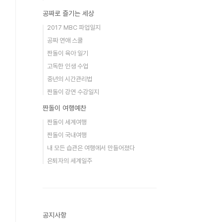
공짜로 즐기는 세상
2017 MBC 파업일지
공짜 연애 스쿨
짠돌이 육아 일기
고독한 인생 수업
중년의 시간관리법
짠돌이 강연 수강일지
짠돌이 여행예찬
짠돌이 세계여행
짠돌이 국내여행
내 모든 습관은 여행에서 만들어졌다
은퇴자의 세계일주
공지사항