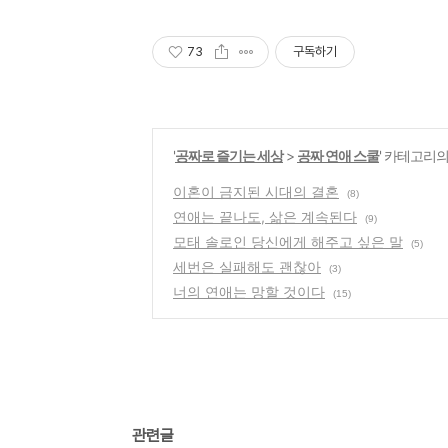
73
구독하기
'
공짜로 즐기는 세상
>
공짜 연애 스쿨
' 카테고리의
이혼이 금지된 시대의 결혼
(8)
연애는 끝나도, 삶은 계속된다
(9)
모태 솔로인 당신에게 해주고 싶은 말
(5)
세번은 실패해도 괜찮아
(3)
너의 연애는 망할 것이다
(15)
관련글