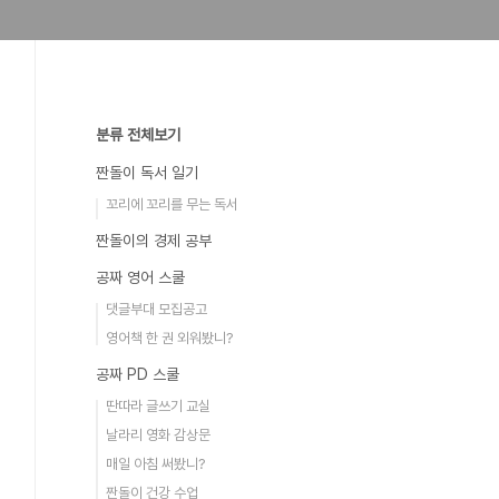
분류 전체보기
짠돌이 독서 일기
꼬리에 꼬리를 무는 독서
짠돌이의 경제 공부
공짜 영어 스쿨
댓글부대 모집공고
영어책 한 권 외워봤니?
공짜 PD 스쿨
딴따라 글쓰기 교실
날라리 영화 감상문
매일 아침 써봤니?
짠돌이 건강 수업