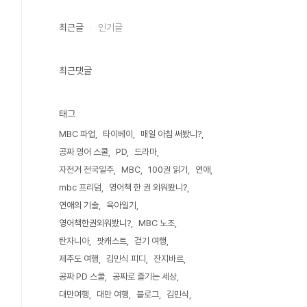
최근글
인기글
최근댓글
태그
MBC 파업
타이베이
매일 아침 써봤니?
공짜 영어 스쿨
PD
드라마
자전거 전국일주
MBC
100권 읽기
연애
mbc 프리덤
영어책 한 권 외워봤니?
연애의 기술
육아일기
영어책한권외워봤니?
MBC 노조
탄자니아
팟캐스트
걷기 여행
제주도 여행
김민식 피디
잔지바르
공짜 PD 스쿨
공짜로 즐기는 세상
대만여행
대만 여행
블로그
김민식