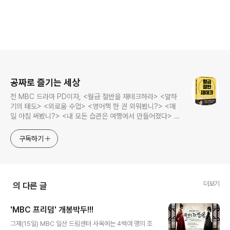
로그 정보
공짜로 즐기는 세상
전 MBC 드라마 PD이자, <월급 절반을 재테크하라> <말하
기의 태도> <외로움 수업> <영어책 한 권 외워봤니?> <매
일 아침 써봤니?> <내 모든 습관은 여행에서 만들어졌다> <
나는 질 때마다 이기는 법을 배웠다>의 저자, 김민식 PD의 블
로그입니다.
구독하기
더보기
의 다른 글
'MBC 프리덤' 개봉박두!!!
글 내용
그제(15일) MBC 일산 드림센터 사옥에는 4백여 명의 조