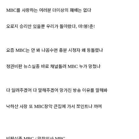
를 사랑하는 여러분 더이상의 패배는 없다
MBC
오로지 승리만 있을뿐 우리가 돌아왔다
마
봉
춘
,
!
!
!
요즘
는 안 봐 나꼼수면 충분 시청자 왜 등돌렸나
MBC
정권비판 뉴스실종 바로 채널돌려
누가 망쳤나
MBC
다 알려주겠어 다 말해주겠어 망가진 방송 이유를 말해봐
낙하산 사장 또
장악 큰집에 가서 쪼인트나 까여
MBC
비판실종
막장인사
MBC /
MBC