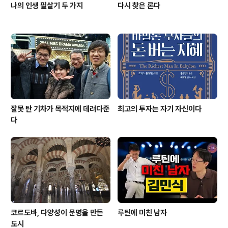
나의 인생 필살기 두 가지
다시 찾은 론다
잘못 탄 기차가 목적지에 데려다준
최고의 투자는 자기 자신이다
다
코르도바, 다양성이 문명을 만든
루틴에 미친 남자
도시