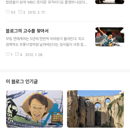
합원들이 모여 ‘MBC 프리덤’ 뮤직비디오 촬영에 나섰다.
방송에나 볼 수 있었던 인기 아나운서들과 스타 PD들, 묵
53
2
2012. 2. 17.
묵히 방송제작을 위해 힘써 온 경영부문 조합원과 엔지니
어들까지 모두 노 개런티로 촬영에 참여한 것이다. 이번 뮤
직비디오는 일명 ‘립덥’ 방식으로 촬영돼 화제를 모았다.
블로그의 고수를 찾아서
‘립덥’이란 ‘립싱크와 더빙’의 합성어로, 노래를 부르는 듯
글 내용
이 연기를 하며 촬영하는 것인데 편집 없이 한 번에 찍는 경
무림 연예계에는 5년에 한번씩 피바람이 몰아친다. 최고
우가 많다. 이번 뮤직비디오 촬영을 연출한 김민식 PD는
권력자도 추풍낙엽처럼 날려버린다는 검사들의 사정 칼날,
“립덥 제작을 결심하자마자 마치 신이 내린 듯 콘티가 떠올
그 앞에서는 날고긴다는 피디들도 다 파리 목숨이다. 술로
랐다.”며 “어느 드라마에서도 볼 수 없는 양질의 출연자들
1
4
2012. 1. 28.
는 당할자가 없다는 취권 피디, 비리 파문에 날아가고, 영웅
과 함께 뮤직비디오를 촬영하게 돼 영광”이라며 기뻐했다.
호색이라 큰 소리치던 섭외 고수, 성접대 파문에 날아가고,
주요 장면 출연을 맡은..
인생 한 방이라 주장하던 도박 고수, 카지노 파문에 날아간
다. 검사들의 사정 칼 바람을 이겨낼 무림 고수는 연예계에
없단 말인가. 예능문파 장로들이 모여 검사들과 맞설 최고
이 블로그 인기글
수를 찾아헤매는데... 이때 홀연히 나타난 스님, '검사들의
칼바람쯤이야, 소승이 상대하겠소이다!' 일갈하고 달려나
가 검사들과 일합을 겨루는데! 검사들이 초식을 쉼없이 펼
쳐보나, 하나도 먹혀들지 않는다. 공격하다 제 풀에 지친 검
사들 물러나고 예능계에 다시..