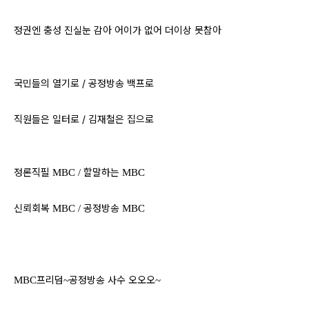
정권엔 충성 진실눈 감아 어이가 없어 더이상 못참아
국민들의 열기로 /
공정방송 백프로
직원들은 일터로 /
김재철은 집으로
정론직필
할말하는
MBC /
MBC
신뢰회복
공정방송
MBC /
MBC
프리덤
공정방송 사수 오오오
MBC
~
~