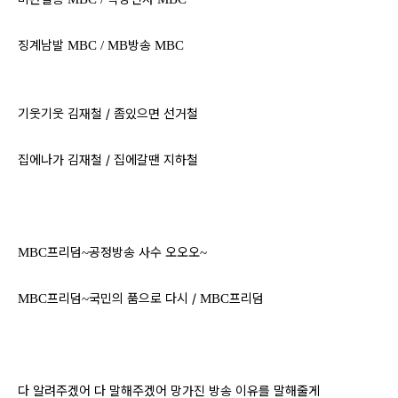
징계남발
방송
MBC /
MB
MBC
기웃기웃 김재철 /
좀있으면 선거철
집에나가 김재철 /
집에갈땐 지하철
프리덤
공정방송 사수 오오오
MBC
~
~
프리덤
국민의 품으로 다시 /
프리덤
MBC
~
MBC
다 알려주겠어 다 말해주겠어 망가진 방송 이유를 말해줄게