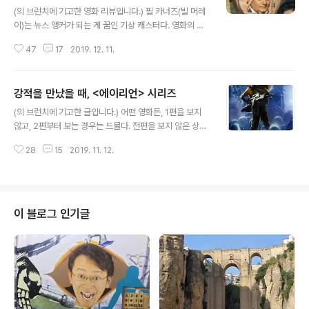
(의 브런치에 기고한 영화 리뷰입니다.) 필 카너즈(빌 머레
이)는 뉴스 앵커가 되는 게 꿈인 기상 캐스터다. 영화의 원
제는 이다. 두더지 비슷하게 생긴 마못이 집에서 나와 겨울
47
17
2019. 12. 11.
이 언제 끝나는지 예보를 해준다. 개구리가 나오는 경칩 비
슷한 날인가 보다. 어느 시골 마을 성촉절 행사를 중계하러
간 필. 두더지의 날씨 예보를 전하는 자신의 신세가 처량하
강적을 만났을 때, <에이리언> 시리즈
다. 대충 촬영을 마치고 돌아가는 길에 갑자기 내린 폭설 탓
글 내용
에 도로가 끊긴다. “이 놈의 일기예보!” 촌구석을 탈출하지
(의 브런치에 기고한 글입니다.) 어떤 영화든, 1편을 보지
못하고 하루 더 지내야한다니 짜증이 치솟는다. 마을에 돌
않고, 2편부터 보는 경우는 드물다. 전편을 보지 않은 상태
아와 잠을 자고, 아침에 눈뜨니, 라디오에서 어제 나온 방송
에서는 이야기를 쫓아가기 어렵기 때문이다. 는 예외였다.
이 또 나온다. DJ의 농담도 똑같고, 음악도 똑같고, 심지어
28
15
2019. 11. 12.
1편도 안 보고 달려갔다. 감독 때문이다. 1987년에 개봉한
“오늘은 성촉절입니다.”라는 멘트도 똑같다. “방송사고로
를 보고 제임스 카메론이라는 신인 감독의 이름을 뇌리에
군. 이 놈..
새겼다. ‘천재구나!’ 미래에서 온 살인 로봇을 그린 그가 우
주 괴물이 나오는 영화를 만들었다기에 보러 갔다. 주인공
도 1탄에 나온 미래에서 온 전사 마이클 빈이었다. 마이클
이 블로그 인기글
빈의 활약을 기대하고 갔다가 시고니 위버의 맹활약에 깜
짝 놀랐다. 에이리언이라는 영화사상 최강의 강적이 나오
는데, 더 막강한 여전사가 박살내 버리는 모습을 보고 물개
박수를 쳤다. 가 대박이 나자 1편을 극장에서 재개봉했다.
2탄의 스케일을 ..