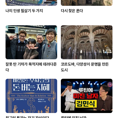
나의 인생 필살기 두 가지
다시 찾은 론다
잘못 탄 기차가 목적지에 데려다준
코르도바, 다양성이 문명을 만든
다
도시
최고의 투자는 자기 자신이다
루틴에 미친 남자