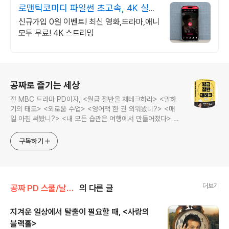
로맨틱코미디 파일썬 초고속, 4K 실시
간 보기!
신규가입 0원 이벤트! 최신 영화,드라마,애니
모두 무료! 4K 스트리밍
로그 정보
공짜로 즐기는 세상
전 MBC 드라마 PD이자, <월급 절반을 재테크하라> <말하
기의 태도> <외로움 수업> <영어책 한 권 외워봤니?> <매
일 아침 써봤니?> <내 모든 습관은 여행에서 만들어졌다> <
나는 질 때마다 이기는 법을 배웠다>의 저자, 김민식 PD의 블
로그입니다.
구독하기
더보기
공짜 PD 스쿨/날라리 영화 감상문
의 다른 글
지겨운 일상에서 탈출이 필요할 때, <사랑의
블랙홀>
글 내용