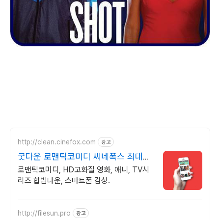
http://clean.cinefox.com
광고
굿다운 로맨틱코미디 씨네폭스 최대3
만원+10%추가적립
로맨틱코미디, HD고화질 영화, 애니, TV시
리즈 합법다운, 스마트폰 감상.
http://filesun.pro
광고