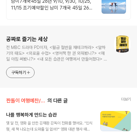
남미7개국45일 26년 9/10, 9/30, 10/25,
11/15 조기예약할인 남미 7개국 45일 26년
9/10,9/30,10/25,11/15 조기예약할인
로그 정보
공짜로 즐기는 세상
전 MBC 드라마 PD이자, <월급 절반을 재테크하라> <말하
기의 태도> <외로움 수업> <영어책 한 권 외워봤니?> <매
일 아침 써봤니?> <내 모든 습관은 여행에서 만들어졌다> <
나는 질 때마다 이기는 법을 배웠다>의 저자, 김민식 PD의 블
로그입니다.
구독하기
더보기
짠돌이 여행예찬/내 모든 습관은 여행에서 만들어졌다
의 다른 글
나를 행복하게 만드는 습관
글 내용
몇 달 전, 영화 을 만든 김재환 감독이 전화를 했어요. "민식
형, 새 책 나오는데 도와줄 일 없어?" 영화 대관 행사 때문
에 마음에 빚이 생겼나봐요. 저는 8년 전 첫 책이 나왔을