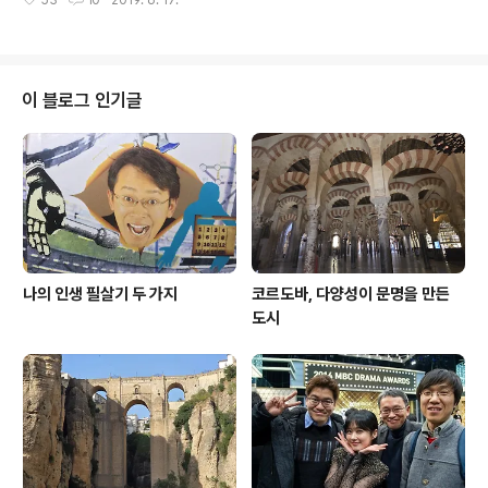
덤하우스의 편집자 박경순이라고 합니다. 요즘 올리시는
십니다! 2019 독서기록 043 내 모든 습관은 여행에서 만
을 재미있게 보고 있습니다. 혹시 책으로 내실 계획은 없으
들어졌다 - 김..
신지요? 이미 계약이 되어 있을 것 같기도 한데요. 뒤늦게
여쭙는 것 같아 죄송하지만, 혹시라도 아직 계획이 없으시
다면, 한번 얘기 나누고 싶습니다. 댓글이나, 연락 부탁드리
이 블로그 인기글
겠습니다. 고맙습니다!! 김민석 피디... ㅋㅋㅋ (죄송합니다,
편집장님) 저를 '김민석 피디'라고 부르시는 분들이 많아요.
옛날에는 기사에도 그렇게 나왔어요. "에 출연한 김민석 피
디의 입담이 돋보였다"라는 기사가 있었어요. 아내..
나의 인생 필살기 두 가지
코르도바, 다양성이 문명을 만든
도시