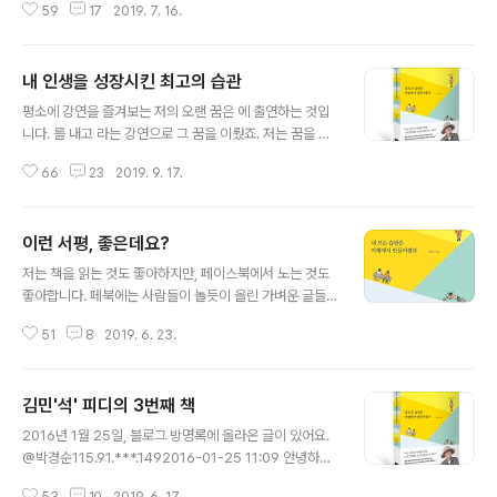
59
17
2019. 7. 16.
때, 50권을 구매해준 은혜를 겨우 갚은 건데 말이지요. 괜
찮다고 했더니, 책을 소개하는 강연 영상을 만들어 주고싶
다고 했어요. 다큐멘터리 감독으로 재능기부를 하고 싶은
내 인생을 성장시킨 최고의 습관
가 봐요. "걱정하지마. 위즈덤하우스에서 책 예고편도 만들
글 내용
고, 강연 영상도 만들어주셔." "진짜? 출판사에서 홍보 영상
평소에 강연을 즐겨보는 저의 오랜 꿈은 에 출연하는 것입
도 만들어?" "아주 잘 만들어. 매번 책이 나올 때마다 도움
니다. 를 내고 라는 강연으로 그 꿈을 이뤘죠. 저는 꿈을 이
을 받고 있지." "야, 큰 회사가 다르긴 다르네." 친구는 이래
루면, 바로 목표를 상향조정합니다. 빈도를 높입니다. (강도
서 좋아요. 어떻게든 도와주려고 합니다. 그런 점에서 작가
66
23
2019. 9. 17.
가 아니라요. ^^) 이제 저의 꿈은 매년 책 한 권을 낼 때마다
인 제게 최고의 친구는 위즈덤하우스 직원 여러분이십니
에 출연하는 겁니다. 세바시 강연 3부작의 완결편이 올라
다. 물..
왔어요. 대본도 같이 올립니다. 블로그에 매일 올리는 글은,
이런 서평, 좋은데요?
저의 하루하루 삶에 대한 반응입니다. 찾아주시고 댓글을
글 내용
달아주시는 여러분의 반응 덕분에 더욱 즐겁습니다. 고맙
저는 책을 읽는 것도 좋아하지만, 페이스북에서 노는 것도
습니다! 꼬꼬독 꼬꼬독, 꼬리에 꼬리는 무는 구독, 김민식입
좋아합니다. 페북에는 사람들이 놀듯이 올린 가벼운 글들
니다. 아, 여기는 이군요. 여러분, 꼬꼬독이 뭔지 아십니까?
이 많은데요. 그 글에서 재치와 센스를 배우고, 사람들의 흥
네, 혹은 라고 세바시에서 만든 책 소개 유튜브 채널입니다.
51
8
2019. 6. 23.
미와 재미가 어디로 향하는지 살핍니다. 글을 잘 쓰시는 분
제가 진행을 맡았는데요. 채널 개설한지 두 달 만에 구독자
을 보면, 그분들이 어떤 책을 읽는지 눈여겨 봅니다. 글을
수가 ..
잘 쓰는 사람은, 책을 잘 읽는 사람일 확률이 높거든요. 그
김민'석' 피디의 3번째 책
과정에서 제가 몰랐던 새 책을 소개받기도 합니다. 2019/
글 내용
02/23 - [공짜 PD 스쿨/짠돌이 독서 일기] - 읽을 책을 어
2016년 1월 25일, 블로그 방명록에 올라온 글이 있어요.
떻게 찾는가라는 글에서 소개한 최원규 선생님. 제가 즐겨
@박경순115.91.***.1492016-01-25 11:09 안녕하세
찾는 페이스북 필자이십니다. 오늘은 그분의 글을 공유합
요. 김민석 pd님. 글 보고 들어왔습니다. ^^ 전 출판사 위즈
니다. 허락해주신 최원규 선생님께 감사드립니다. 은인이
53
10
2019. 6. 17.