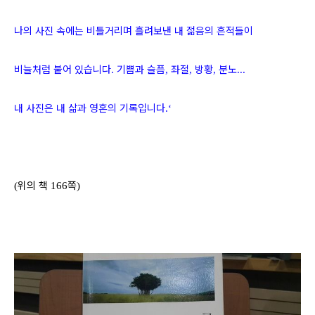
나의 사진 속에는 비틀거리며 흘려보낸 내 젊음의 흔적들이
비늘처럼 붙어 있습니다
기쁨과 슬픔
좌절
방황
분노
.
,
,
,
...
내 사진은 내 삶과 영혼의 기록입니다
.‘
위의 책
쪽
(
166
)