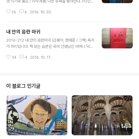
영 이기숙 옮김 / 지식여행) 나는 뉴욕을 좋아한다. PD인
내게 뉴욕은 최고의 놀이터다. 춤과 노래, 이야기와 무대가
26
6
2016. 10. 20.
어우러지는 브로드웨이 뮤지컬은 우리 시대 최고의 종합
엔터테인먼트다. 뉴욕에는 센트럴 파크, 자연사 박물관, 현
대미술관 등 다양한 볼거리가 많지만 내가 가장 좋아하는
내 안의 음란 마귀
명소는 뉴욕 공공도서관이다. 맨하탄 5번가와 42번가가
글 내용
크로스하는 교차점, 여기에 두 마리의 사자상이 지키는 웅
2016-212 내 안의 음란마귀 (김봉석, 현태준 / 그책) 독서
장한 건물이 서 있다. 19세기 초반 보자르 양식의 걸작이라
가 취미입니다. 책 읽는 습관은 국어 선생님인 어머니 덕에
일컬어지며 1911년 건설 당시 미국 최대의 총 대리석 건축
길렀어요. 집에 세계문학전집이나 한국단편문학선이 있었
으로 화제를 모은 곳. 나는 뉴욕에 갈 때마다 뉴욕 공공도서
34
4
2016. 10. 17.
거든요. 책을 읽게 된 강력한 동기부여가 있었어요. 바로 제
관을 찾는다. 무료 가이드 투어를 통해 열람실을 구경하고
안의 '음란마귀' 말입니다. 중학생 시절, 소설에서 야한 장
도서관에 얽힌 역사..
면을 찾아읽는게 재미있었어요. 한국 현대 소설 중 남녀간
의 사랑을 다룬 작품이 많았거든요. 아슬아슬한 묘사를 읽
으며 혼자 상상의 나래를 펼쳤지요. 그 시절에 신문 연재 소
이 블로그 인기글
설들은 또 왜 그리 야하던지! 인터넷도 없던 시절, 야한 소
설을 읽으면서 성적 호기심을 채웠어요. 야한 대목을 하도
자주 읽어서 책을 펼치면 바로 야한 장면이 딱 나와서 화들
짝 놀랐던 적도 많아요. 고등학교 올라가서 야한 이야기의
보물창고를 발견..