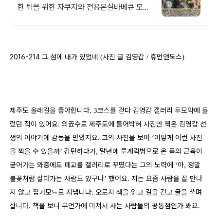
한 팀을 위한 자쿠지와 전용온실바베큐 모두
다른 다양한 유럽 감성의 제주독채에서 즐기
는 프라이빗 자쿠지와 전용온실바베큐
2016-214 그 섬에 내가 있었네
사진 글 김영갑
휴먼앤북스
(
/
)
제주도 올레길을 좋아합니다
코스를 걷다 김영갑 갤러리 두모악에 들
. 3
렀던 적이 있어요
외곬수로 제주도에 틀어박혀 사진만 찍은 김영갑 선
.
생의 이야기에 감동을 받았지요
그의 사진을 보며
어떻게 이런 사진
.
‘
을 찍을 수 있을까
감탄하다가
말년에 루게릭병으로 온 몸의 근육이
’
,
굳어가는 와중에도 폐교를 갤러리로 꾸몄다는 그의 노력에
아
정말
‘
,
불꽃처럼 살다가는 사람도 있구나
했어요
저는 요즘 사람을 잘 만나
’
.
지 않고 칩거모드로 지냅니다
오로지 책을 읽고 길을 걷고 글을 쓰며
.
삽니다
책을 보니 무언가에 미쳐서 사는 사람들의 공통점인가 봐요.
.