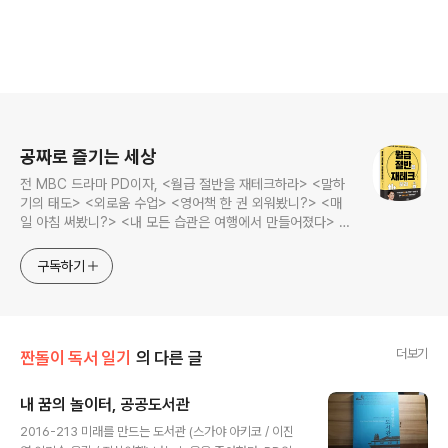
로그 정보
공짜로 즐기는 세상
전 MBC 드라마 PD이자, <월급 절반을 재테크하라> <말하
기의 태도> <외로움 수업> <영어책 한 권 외워봤니?> <매
일 아침 써봤니?> <내 모든 습관은 여행에서 만들어졌다> <
나는 질 때마다 이기는 법을 배웠다>의 저자, 김민식 PD의 블
로그입니다.
구독하기
더보기
짠돌이 독서 일기
의 다른 글
내 꿈의 놀이터, 공공도서관
글 내용
2016-213 미래를 만드는 도서관 (스가야 아키코 / 이진