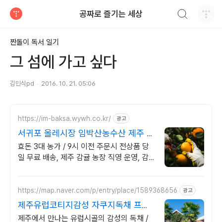
검색하기
공짜로 즐기는 세상
티스토리
짠돌이 독서 일기
그 섬에 가고 싶다
김민식pd
2016. 10. 21. 05:06
https://im-baksa.wywh.co.kr/
광고
서귀포 올레시장 임박산농수산 제주 은
갈지, 옥돔 판매
효돈 3대 농가 / 9시 이전 주문시 전상품 당
일 무료 배송, 제주 감귤 농장 직영 운영, 감
귤, 레드향, 천혜향, 한라봉, 황금향, 카라향
등
https://map.naver.com/p/entry/place/1589368656
광고
제주유럽코티지감성 자쿠지독채 프라
이빗 제주여행, 유럽감성
제주에서 만나는 유럽시골의 감성의 독채 /