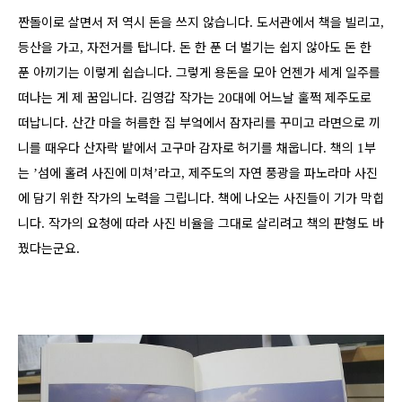
짠돌이로 살면서 저 역시 돈을 쓰지 않습니다
도서관에서 책을 빌리고
.
,
등산을 가고
자전거를 탑니다
돈 한 푼 더 벌기는 쉽지 않아도 돈 한
,
.
푼 아끼기는 이렇게 쉽습니다
그렇게 용돈을 모아 언젠가 세계 일주를
.
떠나는 게 제 꿈입니다
김영갑 작가는
대에 어느날 훌쩍 제주도로
.
20
떠납니다
산간 마을 허름한 집 부엌에서 잠자리를 꾸미고 라면으로 끼
.
니를 때우다 산자락 밭에서 고구마 감자로 허기를 채웁니다.
책의
부
1
는
섬에 홀려 사진에 미쳐
라고
제주도의 자연 풍광을 파노라마 사진
’
’
,
에 담기 위한 작가의 노력을 그립니다
책에 나오는 사진들이 기가 막힙
.
니다
작가의 요청에 따라 사진 비율을 그대로 살리려고 책의 판형도 바
.
꿨다는군요
.