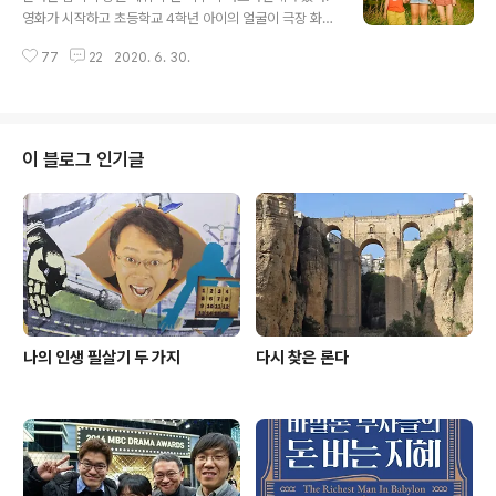
위인풍첩!’ 1996년도에 MBC에 함께 입사한 동기들 중에
영화가 시작하고 초등학교 4학년 아이의 얼굴이 극장 화면
는 영화광이 많았다. 충무로에서 영화를 찍고 싶었으나, 집
을 가득 채운다. 주변 소음과 아이의 표정만으로 따돌림 당
안의 반대로 방송사 입사한 친구도 있고, 나처럼 영상 제작
77
22
2020. 6. 30.
하는 주인공의 심리를 탁월하게 잡아냈다. 영화 에서도 감
관련 일을 하고 싶다는 욕심에 피디가 된 사람도 있었다. 동
독은 같은 방식으로 첫 컷을 연출한다. 초등학교 5학년 하
기들끼리..
나(김나연)의 표정 위로 엄마 아빠의 대화가 들려온다. 말
이 한마디씩 오고 갈 때마다 긴장은 고조된다. 엄마는 아빠
가 못마땅하고, 아빠는 엄마가 불만이고, 아이는 가운데서
이 블로그 인기글
눈치만 살핀다. 이러다 우리 엄마 아빠 이혼하는 거 아냐?
가정의 평화를 지키고 싶은 아이의 애달픈 노력이 시작된
다. 영화를 보는데 주인공 아이의 표정 위로 열 살 때 내 모
습이 포개졌다. 어린 시절, 나의 아버지와 어머니는 부부싸
움을 심하게 하셨다. 한번 ..
나의 인생 필살기 두 가지
다시 찾은 론다