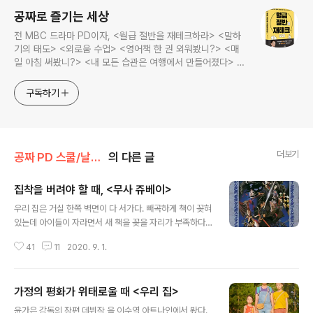
공짜로 즐기는 세상
전 MBC 드라마 PD이자, <월급 절반을 재테크하라> <말하
기의 태도> <외로움 수업> <영어책 한 권 외워봤니?> <매
일 아침 써봤니?> <내 모든 습관은 여행에서 만들어졌다> <
나는 질 때마다 이기는 법을 배웠다>의 저자, 김민식 PD의 블
로그입니다.
구독하기
더보기
공짜 PD 스쿨/날라리 영화 감상문
의 다른 글
집착을 버려야 할 때, <무사 쥬베이>
글 내용
우리 집은 거실 한쪽 벽면이 다 서가다. 빼곡하게 책이 꽂혀
있는데 아이들이 자라면서 새 책을 꽂을 자리가 부족하다.
오래된 책들을 버려야 하는데 차마 모진 마음을 내지 못해
41
11
2020. 9. 1.
발을 동동거리는 참에 서재 한 칸을 차지한 DVD 컬렉션이
눈에 띄었다. DVD 플레이어에 전원을 넣은 지도 어언 몇
년인가. 그래, 이참에 DVD를 정리하자. 버리는 것도 이제
가정의 평화가 위태로울 때 <우리 집>
는 쉽지 않다. 분리수거를 위해 비닐을 벗기고 종이 표지를
글 내용
빼내고 플라스틱만 남긴다. 그러다 DVD를 봤다. ‘아, 수병
윤가은 감독의 장편 데뷔작 을 이수역 아트나인에서 봤다.