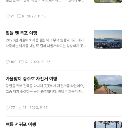
는 조선 후기인 1844년에 쓰인 한글 가사 ‘한양가’를 바탕
홍진 감독의 영화 '곡성'이 떠오르시나요? 그 영화가 무섭
으로 당시 번화했던 서울의 모습을 그리는 전시다. ‘한산거
기도 하고, 보고 나면 좀 찜찜하기도 하고 그렇지요? 지난
사’라는 필명을 쓴 저자는 누구인지 알려지지 않았지만, 당
9월 23일 토요일 곡성에서 저자 특강을 했어요. 곡성에 처
작성시간
91
8
2023. 11. 15.
시 한양의 ..
음 가보고 느낀 점, '세상에, 이렇게 이쁜 동네가 공포 영화
의 소재였다니, 곡성 사람들은 좀 억울하겠네?' 곡성, 여행
하기 좋은 곳입니다. KTX를 타고 용산에서 아침 8시 49
힘들 땐 목포 여행
분에 출발하면 오전 10시 55분에 도착합니다. 저는 강연
글 내용
장에 가기 전, 미리 동네 산책하는 걸 좋아해요. 그래서 네
2020년 겨울에 퇴사를 결심하고 무척 힘들었어요. 내가
이버지도로 곡성역에서 강의장까지 걸어서 가는 길을 검색
사랑하는 회사를 내발로 걸어 나올거라고는 상상하지 못했
하다 섬진강 기차마을을 발견했어요. 곡성역에서 걸어서 5
거든요. 그럴 때, 저는 제가 좋아하는 곳으로 당일치기 여행
분 거리에 있으니 일하기 전에 잠시 산책하기 딱 좋네요.
을 떠납니다. 제가 좋아하는 도시 중에 목포가 있어요. 호남
작성시간
108
12
2023. 10. 25.
(입장료 5천원) 별 ..
선 종착역, 목포. 제가 목포에 처음 왔던 건 1987년도, 자
전거 전국일주 할 때였어요. 그때 목포역 앞에서 처음 먹어
봤어요. 뼈해장국이란 음식을. 고기가 그렇게 푸짐하다는
가을맞이 충주호 자전거 여행
데 놀랐고, 가격이 너무 싸서 놀랐고, 국물이 시원하고 맛있
글 내용
어서 세 번 놀란 기억이 있어요. 혹시 그 집인가? 살펴보니
강연을 위해 전국을 다니며 곳곳에서 자전거를 타는데요,
해남 해장국 Since 1972, 아 맞네요. 스무살의 추억과 함
그중 제가 좋아하는 곳은 충주입니다. 드넓은 호숫가 자전
께 다시 먹는 해남 해장국, 9000원. 여전히 맛있네요! 푸
거 도로를 달리는 상쾌한 기분! 마침 충주에서 강연 요청이
짐한 고기양에 또 감탄합니다. 목포 근대문화역사관. 목포
들어왔어요. 얼른 날짜를 잡고 달려갑니다. 9월 13일 충주
작성시간
77
13
2023. 9. 27.
는 189..
중원교육문화원에서 열린 학부모 강연날, 하필 비가 내렸
어요. 음... 비가 오면 자전거 여행은 포기합니다. 비가 와도
괜찮아요. 중원교육문화원에는 멋진 도서관이 있거든요.
여름 서귀포 여행
혼자 다락방에 틀어박혀 책을 읽는 기분이에요! 9월 19일
글 내용