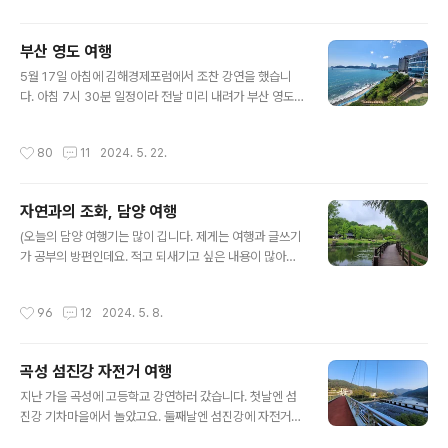
이 부럽습니다. 괜찮아요. 무대 위에 선 젊은 주인공들에게
응원의 함성을 보내는 객석의 관객으로 나이들어 갈 거니
부산 영도 여행
까요.예전에도 소개한 '우리 사이의 공기'.장애인과 비장애
글 내용
인이 함께 펼치는 공중 곡예, 다시 생각해도 참 멋진 공연이
5월 17일 아침에 김해경제포럼에서 조찬 강연을 했습니
었어요. 라는 제목의 곡예도 재미있었어요. 아슬아슬 가슴
다. 아침 7시 30분 일정이라 전날 미리 내려가 부산 영도
을 졸이면서 웃음이 터지는 코믹 서커스.한국의 공연자로
걷기 여행을 다녀왔어요. MBC에 다닐 때는 연차를 쓰고
서는 님의 마술 공연을 봤는데요. 제 지갑에서 꺼낸 5만원
지역 강의를 다녔습니다. 기껏 휴가를 냈는데, 강의만 딸랑
작성시간
80
11
2024. 5. 22.
권이 사라졌다가 다시 나타나는 마..
하고 서울로 돌아오는 건 아까웠어요. 그래서 어떻게든 기
차역 근처 여행 코스를 찾아봤는데요. 그러다 발견한 코스
가 영도 산책로입니다. 제가 좋아하는 해운대나 광안리는
자연과의 조화, 담양 여행
다 부산역에서 멉니다. 영도는요, 부산역에서 전철로 두 정
글 내용
거장 떨어진 남포역에서 내려 영도대교를 건너가면 바로입
(오늘의 담양 여행기는 많이 깁니다. 제게는 여행과 글쓰기
니다. 영도에는 멋진 카페도 많아요. 물론 제가 좋아하는 건
가 공부의 방편인데요. 적고 되새기고 싶은 내용이 많아서
해안 산책로 걷기입니다.절영 해안산책로를 걷습니다.원래
그래요. 양해 부탁드립니다.)4월 30일 저녁 순창군립도서
는 바닷가 산책로를 따라 태종대까지 가는 코스인데 하필
관에서 저자 합동강연회가 열렸습니다. 강연 초청 메일을
작성시간
96
12
2024. 5. 8.
그날따라 공사를 하네요. 우회해서 ..
받고 교통편을 고민했어요. 서울에서 순창에 바로 가는 교
통편은 마땅치가 않네요. 저녁 9시에 강연이 끝나는데 그
날 돌아오기도 쉽지 않은 일정. 음, 기차에 렌터카를 결합해
곡성 섬진강 자전거 여행
1박2일 일정으로 다녀와야겠구나, 생각했어요. 그래서 아
글 내용
침 10시, 수서역에 갔어요. 어, GTX 열차가 개통했네요?3
지난 가을 곡성에 고등학교 강연하러 갔습니다. 첫날엔 섬
월 30일에 개통한 GTX 수서 - 성남 - 동탄 구간. 우리나
진강 기차마을에서 놀았고요. 둘째날엔 섬진강에 자전거
라 교통은 정말 편해요. 지하철로 강원도 (춘천)까지 갈 수
타러 갔어요. 북한강, 낙동강, 동해안, 다 다녀봤지만, 아직