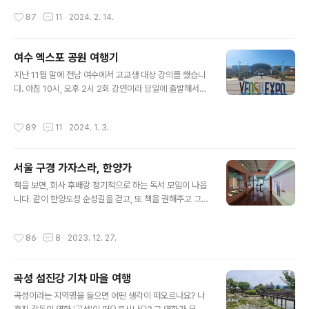
있는 시대에요. 덕분에 저는 전국 방방곡곡을 편하게 다니
섬진강 자전거길은 안 타봤거든요. 곡성에서 자전거 대여
작성시간
87
11
2024. 2. 14.
고요. 홍보관을..
를 검색해보니 곡성군 청소년 야영장이 뜨더라고요. 너무
이른 시간에 갔는지 사람은 없고 고양이와 강아지만이 가
게를 지키고 있었어요. 청소년 야영장 한쪽에서 책을 읽으
여수 엑스포 공원 여행기
며 기다렸는데요. 문이 안 열려 다른 가게로 갔어요. 버스에
글 내용
서 내려 야영장으로 오려면 구름다리를 건너는데요. 그 옆
지난 11월 말에 전남 여수에서 고교생 대상 강의를 했습니
에도 자전거 대여하는 곳이 있었거든요. 구름다리 가든에
다. 아침 10시, 오후 2시 2회 강연이라 당일에 출발해서는
서 자전거를 빌려 ( 2시간 1만원) 섬진강 국토종주 자전거
시간을 맞추기가 쉽지 않아요. 이럴 땐 하루 전날 미리 갑니
길을 달립니다. 청명한 가을 날~ 산과 개천을 따라 달리니
다. 오전 8시 49분 용산역을 출발하니, 낮 12시 여수 엑스
작성시간
89
11
2024. 1. 3.
어린 시절 시골에서 달리던 자전거 길..
포역에 도착합니다. 고속철도 덕분에 국내 여행 참 편해요.
바쁜 주였어요. 목요일은 여수, 금요일은 경산 문명중, 토요
일은 마산도서관, 일요일은 정읍 기적의 도서관까지 도는
서울 구경 가자스라, 한양가
6일 연속 출장이에요. 수요일 아침에 출발해서 일요일 저
글 내용
녁에 귀가하는데요. 이럴 땐 짐이 많아 가방이 무겁지요. 역
책을 보면, 회사 후배랑 정기적으로 하는 독서 모임이 나옵
근처에 숙소를 잡고 숙소 부근을 돌아봅니다. 여수역 바로
니다. 같이 한양도성 순성길을 걷고, 또 책을 권해주고 그럽
옆에는 엑스포 공원이 있고요. 볼거리가 많아요. 먼저 점심
니다. 12월 초에 남산 둘레길을 걷기로 했는데요. 갑자기
을 먹으러 엑스포공원에 있는 놀스 365라는 식당을 찾아
일정이 생겼어요. 새 책 준비하며 바빠져서 약속을 미뤘어
작성시간
86
8
2023. 12. 27.
갔어요. 엑..
요. 12월 19일에 만나기로 했는데, 날씨가 너무 추운거예
요. 미안하더라고요. 12월 초에는 그나마 걸을 만 했는데,
나 때문에 고생하겠구나... 어떡하지? 문득 두 달 전 한겨레
곡성 섬진강 기차 마을 여행
신문에서 본 기사가 떠올랐어요. '국립한글박물관의 기획
글 내용
특별전 ‘서울 구경 가자스라, 한양가’(내년 2월12일까지)
곡성이라는 지역명을 들으면 어떤 생각이 떠오르나요? 나