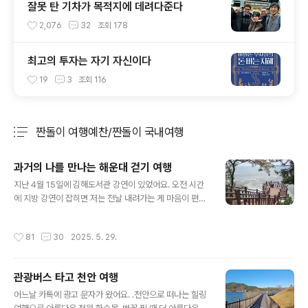
잘못 탄 기차가 목적지에 데려다준다
2,076
32
조회
178
최고의 투자는 자기 자신이다
19
3
조회
116
짠돌이 여행예찬/짠돌이 국내여행
분류 전체보기
주요 글 목록
과거의 나를 만나는 해운대 걷기 여행
글 내용
지난 4월 15일에 김해도서관 강연이 있었어요. 오전 시간
에 지방 강연이 잡히면 저는 전날 내려가는 게 마음이 편해
요. 당일날 시간 촉박하게 움직이다가 늦으면 낭패니까요.
전날 해운대에 숙소를 잡고 내려갑니다. 점심 무렵에 해운
작성시간
81
30
2025. 5. 29.
대역에 도착하는데요. 아직 숙소 체크인 전이니 가방은 락
커에 넣어두고 걷기 시작합니다.네이버 지도에서 '해운대
블루라인 파크 미포정거장'을 찾아갑니다. 물론 저는 지도
관광버스 타고 천안 여행
를 안 보고도 찾아가요. 늘 가는 곳이니까. 블루라인 따라난
글 내용
바닷가 산책길을 걸어 송정해수욕장까지 걷습니다.저는 사
어느날 카톡에 광고 문자가 왔어요. .천안으로 떠나는 힐링