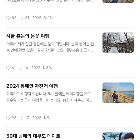
람들이 잘 다니지않는 데크 산책로를 이용하는데요. 한 팀
여행으로 아름다운 정원 화수목, 벚꽃 필 때 더 아름다운 각
이 가다가 "여긴 바다로 가는 길인데?" 하고 발길을 돌립니
원사 그리고 동화속 풍경 빵지순례지 뚜쥬루 빵돌가마와
다. '아닌데. 계속 가면 다시 메인 길과 이어지는데.'라고 생
안성에 새로생긴 여행지 금광호수 하늘전망대 둘레길까지
작성시간
83
31
2025. 5. 15.
각하지만, 말은 않습니다. ..
함께 둘러보는 특별한 여행입니다.19,900원.아니, 서울에
서 천안까지 왕복 버스에 가이드가 붙는데 이렇게 저렴한
당일치기 여행 상품이라니, 이게 가능한가? 궁금한 마음에
시골 촌놈의 눈꽃 여행
예약을 했어요. 3월 29일 토요일 아침 8시 20분, 양재역
글 내용
에서 버스를 타고 천안 각원사에 도착하니 9시 30분. 출발
어려서 제가 살던 울산에는 눈이 귀합니다. 눈이 쌓이는 건
시간은 10시 10분이라니 찬찬히 절을 둘러봅니다. 초파일
10년에 한번 있을까 말까 한 일이고요. 대부분은 조금 내리
준비가 한창이네요.3월 말이면 꽃소식이 있을 줄 알았는
다 바로 녹아버려요. 그래서 저는 서울에 올라온 후 겨울에
데, 올해는 유난히 겨울이 길었지요. 원래는 겹벚꽃을 봐야
눈을 구경하는 게 여전히 신기합니다. 지난 가을 전철을 타
작성시간
61
16
2025. 1. 30.
하는데, 국내 최대 규모라는..
고 가는데 이런 포스터가 눈에 띄었어요. 오! 대관령 눈꽃축
제? 눈구경을 실컷 하겠네? 바로 휴대폰에 일정을 저장해
두고 한 달전에 미리 고속버스를 예약했어요. 마침 횡계시
2024 동해안 자전거 여행
외버스터미널에서 걸어서 10분 거리에 축제 행사장이 있
글 내용
네요. 1월 27일 아침 8시 동서울 터미널에서 버스를 타고
퇴직하고 여행자로 삽니다. 짝수달에는 해외여행을 가고
갑니다. 강원도 산간 지역에는 폭설 경보가 발령중이에
홀수달에는 국내 여행을 다니는데요. 11월에 제주도 여행
요. 버스 창밖으로 펼쳐지는 눈의 세상! 서울에서만 살면 우
을 가려고 3박4일 미리 비워둔 날짜가 있어요. 요즘 강의
리나라 자연의 아름다움을 잊고 살때가 많아요. 겨울에 설
가 많아 이렇게 날짜를 잡아두지 않으면 내내 일만 하게 되
작성시간
95
17
2025. 1. 9.
화로 가득 덮인 나무와 산,..
거든요. 팟캐스트 을 진행하고 있는데요, 편집하고 만들어
올리느라 고생하는 친구랑 같이 여행을 가고 싶었어요. 전
화해서 내가 해외여행 다니는 이야기만 들려주니 미안하더
50대 남매의 대부도 데이트
라고요. 그 친구도 자전거 여행을 좋아해서 함께 제주도 자
글 내용