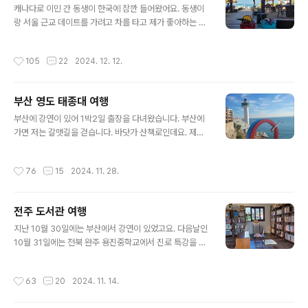
전거 일주를 하려고 했어요. 그런데 그 친구는 여행하는 짬
캐나다로 이민 간 동생이 한국에 잠깐 들어왔어요. 동생이
짬이 일을 해야 한다 하더라고요. 워케이션 (work + vac
랑 서울 근교 데이트를 가려고 차를 타고 제가 좋아하는 대
ation)으로 노트북을 가져가야 한다고요. 일과 라이딩을
부도로 갑니다. 예전에 자전거 타고 자주 갔는데요. 오늘은
동시에 하려면 제주도보다 동해안 자전거 길이 나아요. 제
차로 갑니다. 강남 순환로도 생기고 제3인천고속도로도 생
작성시간
105
22
2024. 12. 12.
주도는 섬을 한바퀴 도느라 하루..
기고 집에서 출발하면 한 시간이면 대부도에 도착합니다.
대부도는 서울에서 가장 빠르게 바다를 볼 수 있는 곳이 아
닐까 싶어요. 방조제길을 달리며 바닷가 전망을 즐기다보
부산 영도 태종대 여행
면...바다향기 수목원이 나옵니다. 단풍의 계절, 숲길 산책
글 내용
을 즐깁니다.경기도에서 운영하는 곳이라 입장료가 무료입
부산에 강연이 있어 1박2일 출장을 다녀왔습니다. 부산에
니다. 제가 좋아하는 곳이 대부분 무료지요. ^^아기자기하
가면 저는 갈맷길을 걷습니다. 바닷가 산책로인데요. 제가
게 잘 조성된 수목원입니다.어릴 적 시골집을 떠오르게 하
가장 좋아하는 코스는 광안리에서 이어지는 이기대 해안산
는 한옥 앞에서동생이랑 기념 사진 한 장 찍습니다. 평일 오
책로고요. 두번째로 좋아하는 곳은 해운대에서 송정해수욕
작성시간
76
15
2024. 11. 28.
전이라 그런가? 사람이 없어요. 동..
장까지 걷는 길이거든요. 그런데 이번에는 강연장이 부산
시내에 있어 시간이 맞지 않아요. 이럴 때는 어떻게 할까
요? 저는 영도로 갑니다.부산역에서 전철을 타고 남포동으
전주 도서관 여행
로 가고요. (10분) 영도대교를 도보로 건너면 제가 좋아하
글 내용
는 라발스 호텔 카페가 있어요.바다 전망이 끝내줍니다. 물
지난 10월 30일에는 부산에서 강연이 있었고요. 다음날인
론 요즘 영도에는 뜨는 카페가 많아요. 피아크 Peak도 있
10월 31일에는 전북 완주 용진중학교에서 진로 특강을 했
고요. 젬스톤도 있지요. 하지만 차가 없이 걸어다니는 저는
어요. 부산에서 밤 기차를 타고 서울에 갔다가 아침에 다시
라발스가 편해요. 영도 다리를 걸어서 건너는 재미도 있고
내려오느니 그냥 경부선타고 가다 오송역에서 호남선으로
작성시간
63
20
2024. 11. 14.
요. 3면이 바다로 되어 있어 파노..
환승해서 전주에서 묵어야겠다 싶었어요. 야놀자 앱으로
검색하니 마침 25,000원짜리 방이 하나 나오네요. 싱글룸