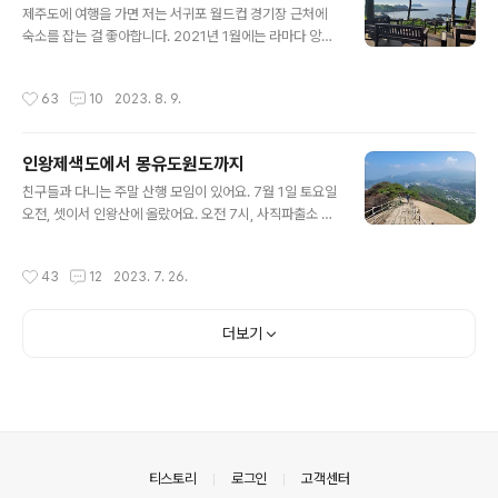
에 충주에서 또 강연 일정이 잡혔어요. 마침 강의 장소가 충
제주도에 여행을 가면 저는 서귀포 월드컵 경기장 근처에
주 무예센터 국제회의장. 시간은 오후 2시. 이곳은 탄금호
숙소를 잡는 걸 좋아합니다. 2021년 1월에는 라마다 앙코
랑 위치가 가까워요. 아, 아침에 일찍 버스로 가서 자전거
르 서귀포 숙박이 평일 기준 1박에 2만8천원이었어요. 코
타고 호숫가 한바퀴 돌면 되겠네! 그런데 그날 아침에 서울
로나 시기고, 한겨울 비수기 평일이라 그런 줄 알았는데, 2
작성시간
63
10
2023. 8. 9.
에서 비 예보가 있었..
023년 6월에도 근처에서 3만2천원짜리 방을 잡았어요.
서귀포 혁신도시 지역이라 숙소가 많고요, 가격 경쟁이 치
열한 탓인지 저가의 방도 운좋으면 찾을 수 있어요. 제주혁
인왕제색도에서 몽유도원도까지
신도시, 바람모루 공원에서 아침 산책을 시작합니다. 오전
글 내용
7시, 이른 시간에 걸어야합니다. 낮이 되면 많이 더워요, 여
친구들과 다니는 주말 산행 모임이 있어요. 7월 1일 토요일
름의 제주는. 혁신도시는 어디나 중앙에 공원 설계를 해두
오전, 셋이서 인왕산에 올랐어요. 오전 7시, 사직파출소 앞
죠. 마치 분당 중앙공원이나 일산 호수공원처럼, 대규모 택
에서 만나서 걷기 시작합니다. 첫번째 목적지는 수성동 계
지 사업으로 신도시를 조성할 때, 중심에는 공원이 있어요.
곡. 정선의 인왕제색도의 배경이 이곳이 아닐까 추측하는
작성시간
43
12
2023. 7. 26.
길을 걷다 문득 돌아보..
곳이지요. 인왕산을 갈 때마다 느끼는 것. 3호선 경복궁 역
에서 내려 불과 10여분을 걸어 이런 풍광을 만난다는 게 참
신기해요. 여기는 1년 사시사철 언제 와도 좋아요. 무엇보
더보기
다 서울 시내에 이런 곳이 있어 참 좋네요. 인왕산 숲속 쉼
터입니다. 1968년 김신조 사건 이후 청와대 뒷산인 인왕
산과 북악산에 수많은 군초소가 들어오고요. 2018년 인왕
산 전면 개방에 따라 인왕3분초였던 군사 시설을 공원으로
바꾸었어요. 오픈 시간이 10시라 (저희는 오전 8시 도착...)
들어가지..
의안내
티스토리
로그인
고객센터