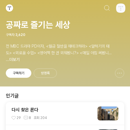
검색하기
티스토리
공짜로 즐기는 세상
구독자
3,620
전 MBC 드라마 PD이자, <월급 절반을 재테크하라> <말하기의 태
도> <외로움 수업> <영어책 한 권 외워봤니?> <매일 아침 써봤니?
> <내 모든 습관은 여행에서 만들어졌다> <나는 질 때마다 이기는
...더보기
법을 배웠다>의 저자, 김민식 PD의 블로그입니다.
구독하기
방명록
신고하기 레이어
열기
인기글
다시 찾은 론다
29
8
조회
204