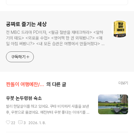
로그 정보
공짜로 즐기는 세상
전 MBC 드라마 PD이자, <월급 절반을 재테크하라> <말하
기의 태도> <외로움 수업> <영어책 한 권 외워봤니?> <매
일 아침 써봤니?> <내 모든 습관은 여행에서 만들어졌다> <
나는 질 때마다 이기는 법을 배웠다>의 저자, 김민식 PD의 블
로그입니다.
구독하기
더보기
짠돌이 여행예찬/은퇴자의 세계일주
의 다른 글
우붓 논두렁뷰 숙소
글 내용
발리 한달살이를 하고 있어요. 쿠타 비치에서 사흘을 보낸
후, 우붓으로 옮겼어요. 예전부터 우붓 좋다는 이야기를 참
많이 들었기에 총 8박9일 동안 두 곳의 숙소를 오가며 머
22
3
2026. 1. 8.
물렀습니다. 첫번째 숙소는 Adil Villa and Resort라고
요. 1박에 2인 조식 포함 5만원 정도 하는 곳인데요. 시내