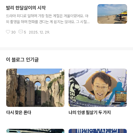
에서 살짝 떨어진 곳에 잡았어요. 시설이 엄청 좋은데 시내
발리 한달살이의 시작
와 거리가 있어 그런지 가격이 저렴하더라고요. 구글 지도
글 내용
로 보니 주위는 다 논이었어요. 번잡한 쿠타 비치에서 사흘
드라마 피디로 일하며 가장 힘든 계절은 겨울이었어요. 야
을 보냈으면, 한적한 시골에서 며칠 지내도 좋을 것 같았어
외 촬영을 하며 한파를 견디는 게 쉽지는 않아요. 그 시절에
요조식을 먹는 풍경입니다. 호텔 식당 바로 앞에 논이 있고
다짐한 게 있어요. '언젠가 은퇴하면 겨울은 따듯한 동남아
요,때로는 소가 한가롭게 논두렁을 거닐어요.4성급 리조트
30
5
2025. 12. 29.
에서 지내고 싶다.' 그래서 저는 겨울이 오면 장기 여행을
라 수영장이 3개나 있어요. 제가 오션뷰, 마운틴뷰, 레이크
떠납니다. 재작년에는 미얀마로, 작년에는 스리랑카로 여
뷰 다 겪어..
행을 갔지요. 미얀마는 내전으로 나라가 뒤숭숭했고, 스리
랑카는 여행자 물가가 생각보다 비싸고, 여행의 인프라가
낙후되어 은근 불편했어요. 올 겨울에는 어디로 갈까, 고민
이 블로그 인기글
을 하던 차에 여동생이 답을 줬어요. 작년에 저랑 스리랑카
한 달 여행을 다녀온 후, 제가 대만으로 여행을 떠났을 때
동생은 발리 한 달살이를 갔는데요. 스리랑카에 비해 발리
가 훨씬 좋았다고요. 강추라고 하기에 이번 12월에 저도 발
리로 한달 살이 왔습니다...
다시 찾은 론다
나의 인생 필살기 두 가지