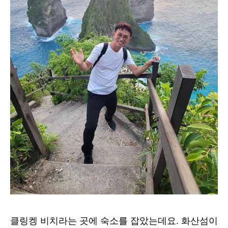
클링켕 비치라는 곳에 숙소를 잡았는데요. 화산섬이